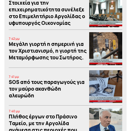
Στοιχεία για την
επιχειρηματικότητα συνέλεξε
στο Επιμελητήριο Αργολίδας ο
υφυπουργός Οικονομίας
7:42 μμ
Μεγάλη γιορτή η σημερινή για
τον Χριστιανισμό, η γιορτή της
Μεταμόρφωσης του Σωτήρος.
7:41 μμ
SOS από τους παραγωγούς για
τον μαύρο ακανθώδη
αλευρώδη
7:40 μμ
Πλήθος έργων στο Πράσινο
Ταμείο, με την Αργολίδα
ανάμεσα στις περιοχές που