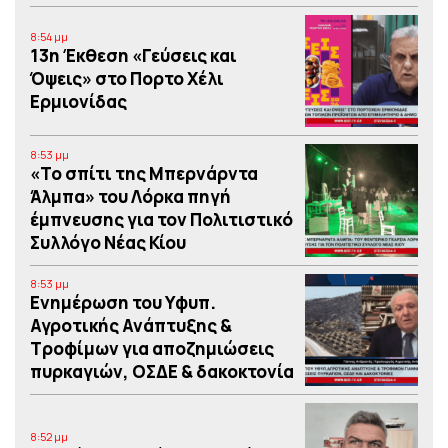
8:54 μμ
13η Έκθεση «Γεύσεις και
Όψεις» στο Πορτο Xέλι
Ερμιονίδας
8:53 μμ
«Το σπίτι της Μπερνάρντα
Άλμπα» του Λόρκα πηγή
έμπνευσης για τον Πολιτιστικό
Συλλόγο Νέας Κίου
8:53 μμ
Eνημέρωση του Υφυπ.
Αγροτικής Ανάπτυξης &
Τροφίμων για αποζημιώσεις
πυρκαγιών, ΟΣΔΕ & δακοκτονία
8:52 μμ