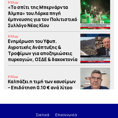
8:53 μμ
«Το σπίτι της Μπερνάρντα
Άλμπα» του Λόρκα πηγή
έμπνευσης για τον Πολιτιστικό
Συλλόγο Νέας Κίου
8:53 μμ
Eνημέρωση του Υφυπ.
Αγροτικής Ανάπτυξης &
Τροφίμων για αποζημιώσεις
πυρκαγιών, ΟΣΔΕ & δακοκτονία
8:52 μμ
Καλπάζει η τιμή των καυσίμων
– Eπιδότηση 0,10 € ανά λίτρο
8:52 μμ
Απόπειρα διάρρηξης σε
Σχετικά
Επικοινωνία