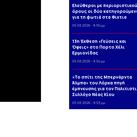
Ελεύθεροι με περιοριστικο
όρους οι δύο κατηγορούμεν
για τη φωτιά στα Φιχτια
05.08.2026 - 8:55 μμ
13η Έκθεση «Γεύσεις και
Όψεις» στο Πορτο Xέλι
Ερμιονίδας
05.08.2026 - 8:54 μμ
«Το σπίτι της Μπερνάρντα
Άλμπα» του Λόρκα πηγή
έμπνευσης για τον Πολιτιστ
Συλλόγο Νέας Κίου
05.08.2026 - 8:53 μμ