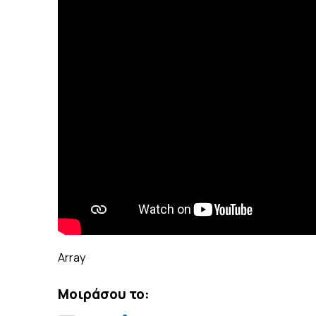
Array
Μοιράσου το: