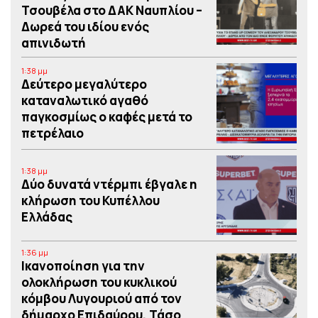
Τσουβέλα στο ΔΑΚ Ναυπλίου –
Δωρεά του ιδίου ενός
απινιδωτή
1:38 μμ
Δεύτερο μεγαλύτερο
καταναλωτικό αγαθό
παγκοσμίως ο καφές μετά το
πετρέλαιο
1:38 μμ
Δύο δυνατά ντέρμπι έβγαλε η
κλήρωση του Κυπέλλου
Ελλάδας
1:36 μμ
Iκανοποίηση για την
ολοκλήρωση του κυκλικού
κόμβου Λυγουριού από τον
δήμαρχο Επιδαύρου, Τάσο