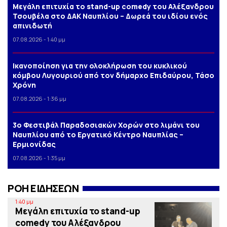
Μεγάλη επιτυχία το stand-up comedy του Αλέξανδρου
Τσουβέλα στο ΔΑΚ Ναυπλίου – Δωρεά του ιδίου ενός
απινιδωτή
07.08.2026 - 1:40 μμ
Iκανοποίηση για την ολοκλήρωση του κυκλικού
κόμβου Λυγουριού από τον δήμαρχο Επιδαύρου, Τάσο
Χρόνη
07.08.2026 - 1:36 μμ
3o Φεστιβάλ Παραδοσιακών Χορών στο λιμάνι του
Ναυπλίου από το Εργατικό Κέντρο Ναυπλίας –
Ερμιονίδας
07.08.2026 - 1:35 μμ
ΡΟΗ ΕΙΔΗΣΕΩΝ
1:40 μμ
Μεγάλη επιτυχία το stand-up
comedy του Αλέξανδρου