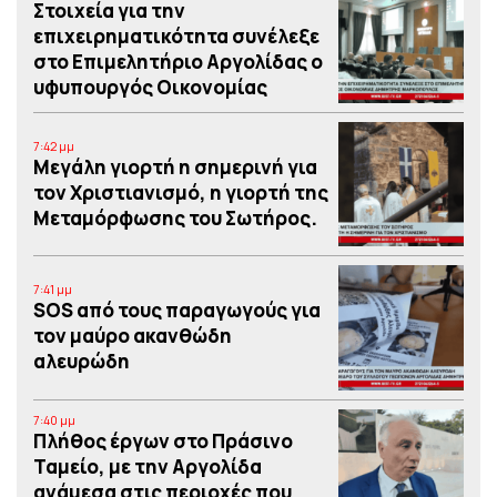
Στοιχεία για την
επιχειρηματικότητα συνέλεξε
στο Επιμελητήριο Αργολίδας ο
υφυπουργός Οικονομίας
7:42 μμ
Μεγάλη γιορτή η σημερινή για
τον Χριστιανισμό, η γιορτή της
Μεταμόρφωσης του Σωτήρος.
7:41 μμ
SOS από τους παραγωγούς για
τον μαύρο ακανθώδη
αλευρώδη
7:40 μμ
Πλήθος έργων στο Πράσινο
Ταμείο, με την Αργολίδα
ανάμεσα στις περιοχές που