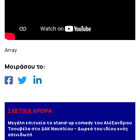
Array
Μοιράσου το:
ΣΧΕΤΙΚΑ ΑΡΘΡΑ
Μεγάλη επιτυχία το stand-up comedy του Αλέξανδρου
Τσουβέλα στο ΔΑΚ Ναυπλίου – Δωρεά του ιδίου ενός
απινιδωτή