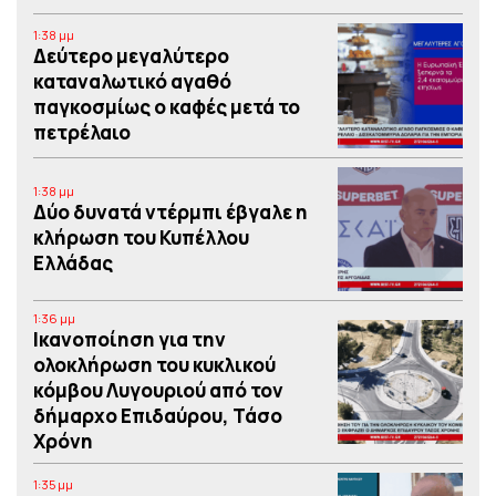
1:38 μμ
Δεύτερο μεγαλύτερο
καταναλωτικό αγαθό
παγκοσμίως ο καφές μετά το
πετρέλαιο
1:38 μμ
Δύο δυνατά ντέρμπι έβγαλε η
κλήρωση του Κυπέλλου
Ελλάδας
1:36 μμ
Iκανοποίηση για την
ολοκλήρωση του κυκλικού
κόμβου Λυγουριού από τον
δήμαρχο Επιδαύρου, Τάσο
Χρόνη
1:35 μμ