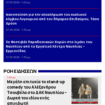
07.08.2026 - 1:40 μμ
Iκανοποίηση για την ολοκλήρωση του κυκλικού
κόμβου Λυγουριού από τον δήμαρχο Επιδαύρου, Τάσο
Χρόνη
07.08.2026 - 1:36 μμ
3o Φεστιβάλ Παραδοσιακών Χορών στο λιμάνι του
Ναυπλίου από το Εργατικό Κέντρο Ναυπλίας –
Ερμιονίδας
07.08.2026 - 1:35 μμ
ΡΟΗ ΕΙΔΗΣΕΩΝ
1:40 μμ
Μεγάλη επιτυχία το stand-up
comedy του Αλέξανδρου
Τσουβέλα στο ΔΑΚ Ναυπλίου –
Δωρεά του ιδίου ενός
απινιδωτή