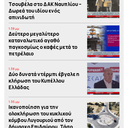
Τσουβέλα στο ΔΑΚ Ναυπλίου –
Δωρεά του ιδίου ενός
απινιδωτή
1:38 μμ
Δεύτερο μεγαλύτερο
καταναλωτικό αγαθό
παγκοσμίως ο καφές μετά το
πετρέλαιο
1:38 μμ
Δύο δυνατά ντέρμπι έβγαλε η
κλήρωση του Κυπέλλου
Ελλάδας
1:36 μμ
Iκανοποίηση για την
ολοκλήρωση του κυκλικού
κόμβου Λυγουριού από τον
δήμαρχο Επιδαύρου, Τάσο