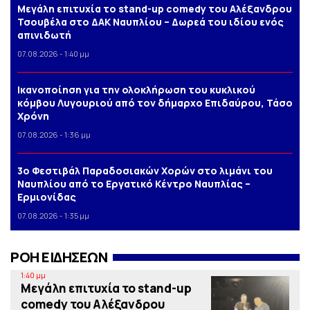
Μεγάλη επιτυχία το stand-up comedy του Αλέξανδρου
Τσουβέλα στο ΔΑΚ Ναυπλίου – Δωρεά του ιδίου ενός
απινιδωτή
07.08.2026 - 1:40 μμ
Iκανοποίηση για την ολοκλήρωση του κυκλικού
κόμβου Λυγουριού από τον δήμαρχο Επιδαύρου, Τάσο
Χρόνη
07.08.2026 - 1:36 μμ
3o Φεστιβάλ Παραδοσιακών Χορών στο λιμάνι του
Ναυπλίου από το Εργατικό Κέντρο Ναυπλίας –
Ερμιονίδας
07.08.2026 - 1:35 μμ
ΡΟΗ ΕΙΔΗΣΕΩΝ
1:40 μμ
Μεγάλη επιτυχία το stand-up
comedy του Αλέξανδρου