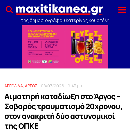
της δημοσιογράφου Κατερίνας Κουρτέλη
ΑΡΓΟΛΙΔΑ
,
ΑΡΓΟΣ
- 08/07/2026 - 9:43 μμ
Αιματηρή καταδίωξη στο Άργος –
Σοβαρός τραυματισμό 20χρονου,
στον ανακριτή δύο αστυνομικοί
της ΟΠΚΕ