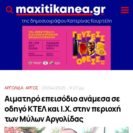
της δημοσιογράφου Κατερίνας Κουρτέλη
ΑΡΓΟΛΙΔΑ
,
ΑΡΓΟΣ
- 23/04/2025 - 9:27 μμ
Aιματηρό επεισόδιο ανάμεσα σε
οδηγό ΚΤΕΛ και I.X. στην περιοχή
των Μύλων Αργολίδας