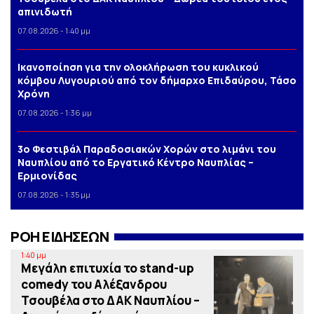
απινιδωτή
07.08.2026 - 1:40 μμ
Iκανοποίηση για την ολοκλήρωση του κυκλικού
κόμβου Λυγουριού από τον δήμαρχο Επιδαύρου, Τάσο
Χρόνη
07.08.2026 - 1:36 μμ
3o Φεστιβάλ Παραδοσιακών Χορών στο λιμάνι του
Ναυπλίου από το Εργατικό Κέντρο Ναυπλίας –
Ερμιονίδας
07.08.2026 - 1:35 μμ
ΡΟΗ ΕΙΔΗΣΕΩΝ
1:40 μμ
Μεγάλη επιτυχία το stand-up
comedy του Αλέξανδρου
Τσουβέλα στο ΔΑΚ Ναυπλίου –