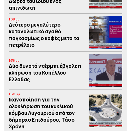
Δωρεά του ιδίου ενός
απινιδωτή
1:38 μμ
Δεύτερο μεγαλύτερο
καταναλωτικό αγαθό
παγκοσμίως ο καφές μετά το
πετρέλαιο
1:38 μμ
Δύο δυνατά ντέρμπι έβγαλε η
κλήρωση του Κυπέλλου
Ελλάδας
1:36 μμ
Iκανοποίηση για την
ολοκλήρωση του κυκλικού
κόμβου Λυγουριού από τον
δήμαρχο Επιδαύρου, Τάσο
Χρόνη