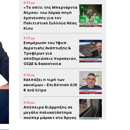
8:53 μμ
«Το σπίτι της Μπερνάρντα
Άλμπα» του Λόρκα πηγή
έμπνευσης για τον
Πολιτιστικό Συλλόγο Νέας
Κίου
8:53 μμ
Eνημέρωση του Υφυπ.
Αγροτικής Ανάπτυξης &
Τροφίμων για
αποζημιώσεις πυρκαγιών,
ΟΣΔΕ & δακοκτονία
8:52 μμ
Καλπάζει η τιμή των
καυσίμων – Eπιδότηση 0,10
€ ανά λίτρο
8:52 μμ
Απόπειρα διάρρηξης σε
μεγάλο πολυκατάστημα
σούπερ μάρκετ στο Άργος
8:51 μμ