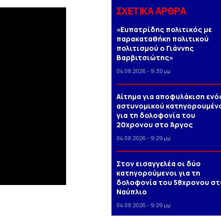
ΣΧΕΤΙΚΑ ΑΡΘΡΑ
«Ευπατρίδης πολιτικός με
παρακαταθήκη πολιτικού
πολιτισμού ο Γιάννης
Βαρβιτσιώτης»
04.08.2026 - 9:30 μμ
Αίτημα για αποφυλάκιση ενό
αστυνομικού κατηγορουμέν
για τη δολοφονία του
20χρονου στο Άργος
04.08.2026 - 9:29 μμ
Στον εισαγγελέα οι δύο
κατηγορούμενοι για τη
δολοφονία του 58χρονου στ
Ναύπλιο
04.08.2026 - 9:29 μμ