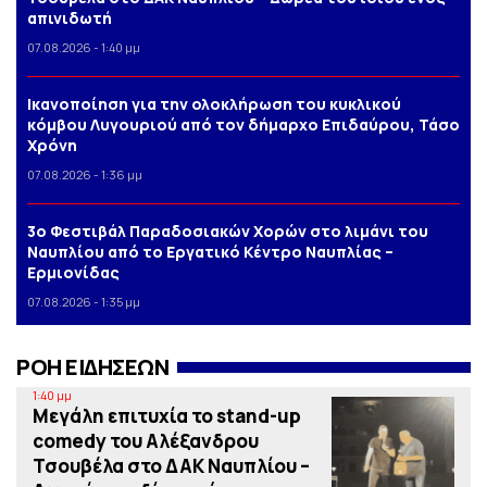
απινιδωτή
07.08.2026 - 1:40 μμ
Iκανοποίηση για την ολοκλήρωση του κυκλικού
κόμβου Λυγουριού από τον δήμαρχο Επιδαύρου, Τάσο
Χρόνη
07.08.2026 - 1:36 μμ
3o Φεστιβάλ Παραδοσιακών Χορών στο λιμάνι του
Ναυπλίου από το Εργατικό Κέντρο Ναυπλίας –
Ερμιονίδας
07.08.2026 - 1:35 μμ
ΡΟΗ ΕΙΔΗΣΕΩΝ
1:40 μμ
Μεγάλη επιτυχία το stand-up
comedy του Αλέξανδρου
Τσουβέλα στο ΔΑΚ Ναυπλίου –