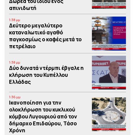
Δωρεά του ιδίου ενός
απινιδωτή
1:38 μμ
Δεύτερο μεγαλύτερο
καταναλωτικό αγαθό
παγκοσμίως ο καφές μετά το
πετρέλαιο
1:38 μμ
Δύο δυνατά ντέρμπι έβγαλε η
κλήρωση του Κυπέλλου
Ελλάδας
1:36 μμ
Iκανοποίηση για την
ολοκλήρωση του κυκλικού
κόμβου Λυγουριού από τον
δήμαρχο Επιδαύρου, Τάσο
Χρόνη