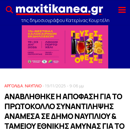
της δημοσιογράφου Κατερίνας Κουρτέλη
ΑΡΓΟΛΙΔΑ
,
ΝΑΥΠΛΙΟ
- 19/11/2025 - 9:06 μμ
ΑΝΑΒΛΗΘΗΚΕ Η ΑΠΟΦΑΣΗ ΓΙΑ ΤΟ
ΠΡΩΤΟΚΟΛΛΟ ΣΥΝΑΝΤΙΛΗΨΗΣ
ΑΝΑΜΕΣΑ ΣΕ ΔΗΜΟ ΝΑΥΠΛΙΟΥ &
ΤΑΜΕΙΟΥ ΕΘΝΙΚΗΣ ΑΜΥΝΑΣ ΓΙΑ ΤΟ