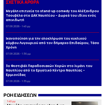
ΣΧΕΤΙΚΑ ΑΡΘΡΑ
Μεγάλη επιτυχία το stand-up comedy του Αλέξανδρου
Τσουβέλα στο ΔΑΚ Ναυπλίου – Δωρεά του ιδίου ενός
απινιδωτή
07.08.2026 - 1:40 μμ
Iκανοποίηση για την ολοκλήρωση του κυκλικού
κόμβου Λυγουριού από τον δήμαρχο Επιδαύρου, Τάσο
Χρόνη
07.08.2026 - 1:36 μμ
3o Φεστιβάλ Παραδοσιακών Χορών στο λιμάνι του
Ναυπλίου από το Εργατικό Κέντρο Ναυπλίας –
Ερμιονίδας
07.08.2026 - 1:35 μμ
ΡΟΗ ΕΙΔΗΣΕΩΝ
1:40 μμ