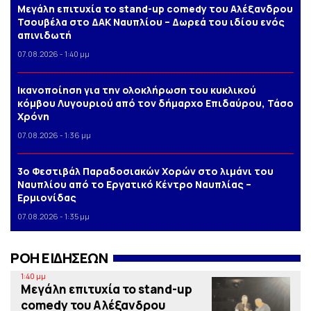
Μεγάλη επιτυχία το stand-up comedy του Αλέξανδρου
Τσουβέλα στο ΔΑΚ Ναυπλίου – Δωρεά του ιδίου ενός
απινιδωτή
07.08.2026 - 1:40 μμ
Iκανοποίηση για την ολοκλήρωση του κυκλικού
κόμβου Λυγουριού από τον δήμαρχο Επιδαύρου, Τάσο
Χρόνη
07.08.2026 - 1:36 μμ
3o Φεστιβάλ Παραδοσιακών Χορών στο λιμάνι του
Ναυπλίου από το Εργατικό Κέντρο Ναυπλίας –
Ερμιονίδας
07.08.2026 - 1:35 μμ
ΡΟΗ ΕΙΔΗΣΕΩΝ
1:40 μμ
Μεγάλη επιτυχία το stand-up
comedy του Αλέξανδρου