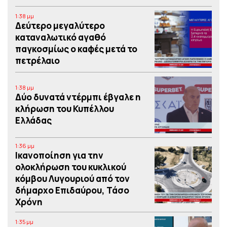
1:38 μμ
Δεύτερο μεγαλύτερο
καταναλωτικό αγαθό
παγκοσμίως ο καφές μετά το
πετρέλαιο
1:38 μμ
Δύο δυνατά ντέρμπι έβγαλε η
κλήρωση του Κυπέλλου
Ελλάδας
1:36 μμ
Iκανοποίηση για την
ολοκλήρωση του κυκλικού
κόμβου Λυγουριού από τον
δήμαρχο Επιδαύρου, Τάσο
Χρόνη
1:35 μμ