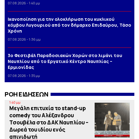
07.08.2026 - 1:40 μμ
Iκανοποίηση για την ολοκλήρωση του κυκλικού
κόμβου Λυγουριού από τον δήμαρχο Επιδαύρου, Τάσο
Χρόνη
07.08.2026 - 1:36 μμ
3o Φεστιβάλ Παραδοσιακών Χορών στο λιμάνι του
Ναυπλίου από το Εργατικό Κέντρο Ναυπλίας –
Ερμιονίδας
07.08.2026 - 1:35 μμ
ΡΟΗ ΕΙΔΗΣΕΩΝ
1:40 μμ
Μεγάλη επιτυχία το stand-up
comedy του Αλέξανδρου
Τσουβέλα στο ΔΑΚ Ναυπλίου –
Δωρεά του ιδίου ενός
απινιδωτή