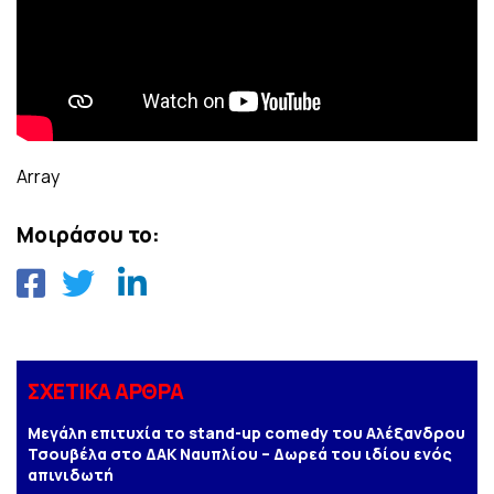
Array
Μοιράσου το:
ΣΧΕΤΙΚΑ ΑΡΘΡΑ
Μεγάλη επιτυχία το stand-up comedy του Αλέξανδρου
Τσουβέλα στο ΔΑΚ Ναυπλίου – Δωρεά του ιδίου ενός
απινιδωτή