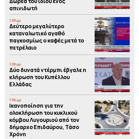
Δωρεά του ιδίου ενός
απινιδωτή
1:38 μμ
Δεύτερο μεγαλύτερο
καταναλωτικό αγαθό
παγκοσμίως ο καφές μετά το
πετρέλαιο
1:38 μμ
Δύο δυνατά ντέρμπι έβγαλε η
κλήρωση του Κυπέλλου
Ελλάδας
1:36 μμ
Iκανοποίηση για την
ολοκλήρωση του κυκλικού
κόμβου Λυγουριού από τον
δήμαρχο Επιδαύρου, Τάσο
Χρόνη