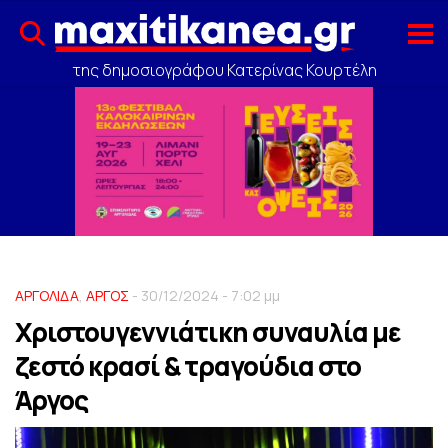
της δημοσιογράφου Κατερίνας Κουρτέλη
ΑΡΓΟΛΙΔΑ
,
ΑΡΓΟΣ
- 30/12/2024 - 7:02 μμ
Χριστουγεννιάτικη συναυλία με
ζεστό κρασί & τραγούδια στο
Άργος