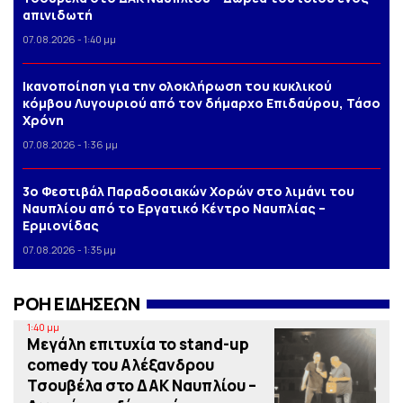
απινιδωτή
07.08.2026 - 1:40 μμ
Iκανοποίηση για την ολοκλήρωση του κυκλικού
κόμβου Λυγουριού από τον δήμαρχο Επιδαύρου, Τάσο
Χρόνη
07.08.2026 - 1:36 μμ
3o Φεστιβάλ Παραδοσιακών Χορών στο λιμάνι του
Ναυπλίου από το Εργατικό Κέντρο Ναυπλίας –
Ερμιονίδας
07.08.2026 - 1:35 μμ
ΡΟΗ ΕΙΔΗΣΕΩΝ
1:40 μμ
Μεγάλη επιτυχία το stand-up
comedy του Αλέξανδρου
Τσουβέλα στο ΔΑΚ Ναυπλίου –