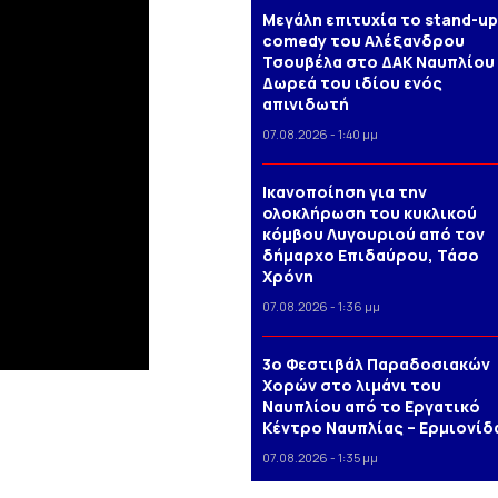
Μεγάλη επιτυχία το stand-up
comedy του Αλέξανδρου
Τσουβέλα στο ΔΑΚ Ναυπλίου 
Δωρεά του ιδίου ενός
απινιδωτή
07.08.2026 - 1:40 μμ
Iκανοποίηση για την
ολοκλήρωση του κυκλικού
κόμβου Λυγουριού από τον
δήμαρχο Επιδαύρου, Τάσο
Χρόνη
07.08.2026 - 1:36 μμ
3o Φεστιβάλ Παραδοσιακών
Χορών στο λιμάνι του
Ναυπλίου από το Εργατικό
Κέντρο Ναυπλίας – Ερμιονίδ
07.08.2026 - 1:35 μμ