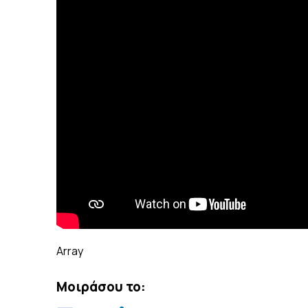
Array
Μοιράσου το: