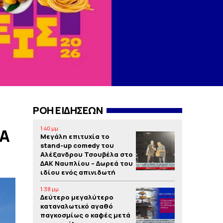
ΡΟΗ ΕΙΔΗΣΕΩΝ
1:40 μμ
ΙΑ
Μεγάλη επιτυχία το
stand-up comedy του
Αλέξανδρου Τσουβέλα στο
ΔΑΚ Ναυπλίου – Δωρεά του
ιδίου ενός απινιδωτή
1:38 μμ
Δεύτερο μεγαλύτερο
καταναλωτικό αγαθό
παγκοσμίως ο καφές μετά