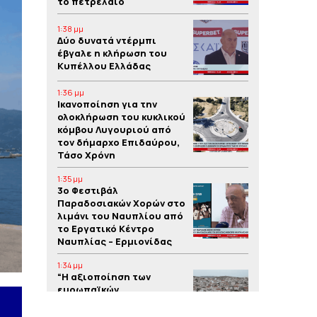
το πετρέλαιο
1:38 μμ
Δύο δυνατά ντέρμπι
έβγαλε η κλήρωση του
Κυπέλλου Ελλάδας
1:36 μμ
Iκανοποίηση για την
ολοκλήρωση του κυκλικού
κόμβου Λυγουριού από
τον δήμαρχο Επιδαύρου,
Τάσο Χρόνη
1:35 μμ
3o Φεστιβάλ
Παραδοσιακών Χορών στο
λιμάνι του Ναυπλίου από
το Εργατικό Κέντρο
Ναυπλίας – Ερμιονίδας
1:34 μμ
“Η αξιοποίηση των
ευρωπαϊκών
προγραμμάτων συμβάλλει
στην υλοποίηση έργων