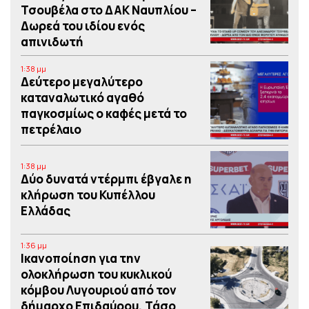
Τσουβέλα στο ΔΑΚ Ναυπλίου –
Δωρεά του ιδίου ενός
απινιδωτή
1:38 μμ
Δεύτερο μεγαλύτερο
καταναλωτικό αγαθό
παγκοσμίως ο καφές μετά το
πετρέλαιο
1:38 μμ
Δύο δυνατά ντέρμπι έβγαλε η
κλήρωση του Κυπέλλου
Ελλάδας
1:36 μμ
Iκανοποίηση για την
ολοκλήρωση του κυκλικού
κόμβου Λυγουριού από τον
δήμαρχο Επιδαύρου, Τάσο