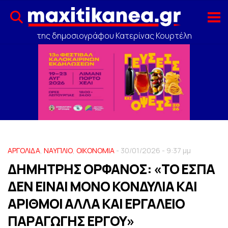
της δημοσιογράφου Κατερίνας Κουρτέλη
ΑΡΓΟΛΙΔΑ
,
ΝΑΥΠΛΙΟ
,
ΟΙΚΟΝΟΜΙΑ
- 30/01/2026 - 9:37 μμ
ΔΗΜΗΤΡΗΣ ΟΡΦΑΝΟΣ: «ΤΟ ΕΣΠΑ
ΔΕΝ ΕΙΝΑΙ ΜΟΝΟ ΚΟΝΔΥΛΙΑ ΚΑΙ
ΑΡΙΘΜΟΙ ΑΛΛΑ ΚΑΙ ΕΡΓΑΛΕΙΟ
ΠΑΡΑΓΩΓΗΣ ΕΡΓΟΥ»