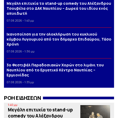
Μεγάλη επιτυχία το stand-up comedy του Αλέξανδρου
Τσουβέλα στο ΔΑΚ Ναυπλίου – Δωρεά του ιδίου ενός
απινιδωτή
07.08.2026 - 1:40 μμ
Iκανοποίηση για την ολοκλήρωση του κυκλικού
κόμβου Λυγουριού από τον δήμαρχο Επιδαύρου, Τάσο
Χρόνη
07.08.2026 - 1:36 μμ
3o Φεστιβάλ Παραδοσιακών Χορών στο λιμάνι του
Ναυπλίου από το Εργατικό Κέντρο Ναυπλίας –
Ερμιονίδας
07.08.2026 - 1:35 μμ
ΡΟΗ ΕΙΔΗΣΕΩΝ
1:40 μμ
Μεγάλη επιτυχία το stand-up
comedy του Αλέξανδρου