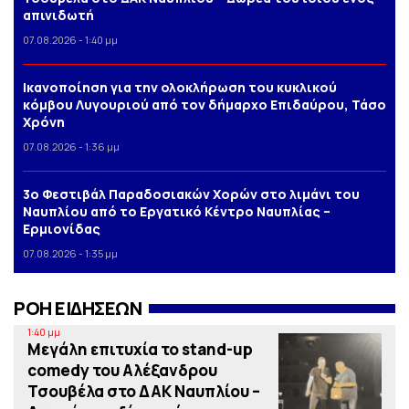
απινιδωτή
07.08.2026 - 1:40 μμ
Iκανοποίηση για την ολοκλήρωση του κυκλικού
κόμβου Λυγουριού από τον δήμαρχο Επιδαύρου, Τάσο
Χρόνη
07.08.2026 - 1:36 μμ
3o Φεστιβάλ Παραδοσιακών Χορών στο λιμάνι του
Ναυπλίου από το Εργατικό Κέντρο Ναυπλίας –
Ερμιονίδας
07.08.2026 - 1:35 μμ
ΡΟΗ ΕΙΔΗΣΕΩΝ
1:40 μμ
Μεγάλη επιτυχία το stand-up
comedy του Αλέξανδρου
Τσουβέλα στο ΔΑΚ Ναυπλίου –