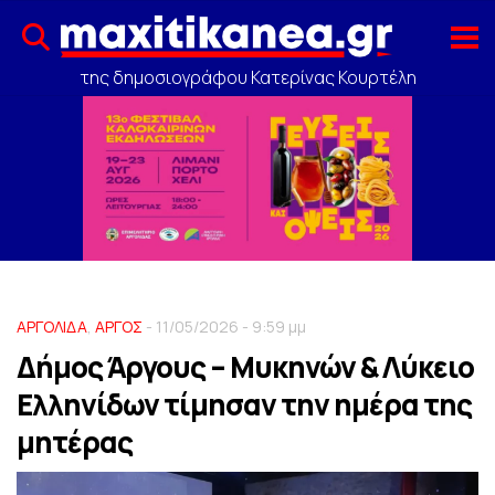
της δημοσιογράφου Κατερίνας Κουρτέλη
ΑΡΓΟΛΙΔΑ
,
ΑΡΓΟΣ
- 11/05/2026 - 9:59 μμ
Δήμος Άργους – Μυκηνών & Λύκειο
Ελληνίδων τίμησαν την ημέρα της
μητέρας