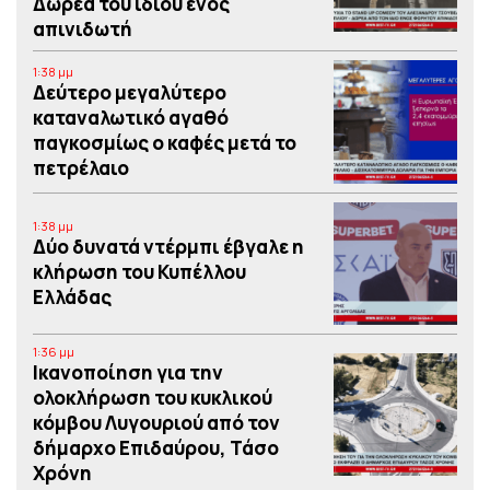
Δωρεά του ιδίου ενός
απινιδωτή
1:38 μμ
Δεύτερο μεγαλύτερο
καταναλωτικό αγαθό
παγκοσμίως ο καφές μετά το
πετρέλαιο
1:38 μμ
Δύο δυνατά ντέρμπι έβγαλε η
κλήρωση του Κυπέλλου
Ελλάδας
1:36 μμ
Iκανοποίηση για την
ολοκλήρωση του κυκλικού
κόμβου Λυγουριού από τον
δήμαρχο Επιδαύρου, Τάσο
Χρόνη