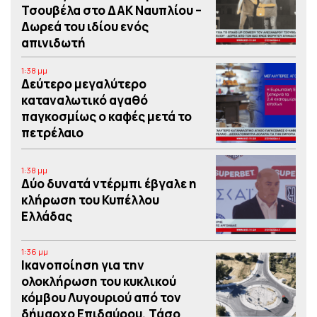
Τσουβέλα στο ΔΑΚ Ναυπλίου –
Δωρεά του ιδίου ενός
απινιδωτή
1:38 μμ
Δεύτερο μεγαλύτερο
καταναλωτικό αγαθό
παγκοσμίως ο καφές μετά το
πετρέλαιο
1:38 μμ
Δύο δυνατά ντέρμπι έβγαλε η
κλήρωση του Κυπέλλου
Ελλάδας
1:36 μμ
Iκανοποίηση για την
ολοκλήρωση του κυκλικού
κόμβου Λυγουριού από τον
δήμαρχο Επιδαύρου, Τάσο