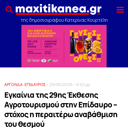
της δημοσιογράφου Κατερίνας Κουρτέλη
ΑΡΓΟΛΙΔΑ
,
ΕΠΙΔΑΥΡΟΣ
- 29/06/2026 - 9:52 μμ
Eγκαίνια της 29ης Έκθεσης
Αγροτουρισμού στην Επίδαυρο –
στόχος η περαιτέρω αναβάθμιση
του θεσμού