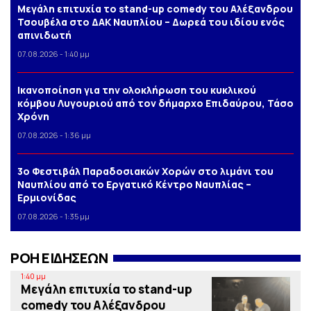
Μεγάλη επιτυχία το stand-up comedy του Αλέξανδρου
Τσουβέλα στο ΔΑΚ Ναυπλίου – Δωρεά του ιδίου ενός
απινιδωτή
07.08.2026 - 1:40 μμ
Iκανοποίηση για την ολοκλήρωση του κυκλικού
κόμβου Λυγουριού από τον δήμαρχο Επιδαύρου, Τάσο
Χρόνη
07.08.2026 - 1:36 μμ
3o Φεστιβάλ Παραδοσιακών Χορών στο λιμάνι του
Ναυπλίου από το Εργατικό Κέντρο Ναυπλίας –
Ερμιονίδας
07.08.2026 - 1:35 μμ
ΡΟΗ ΕΙΔΗΣΕΩΝ
1:40 μμ
Μεγάλη επιτυχία το stand-up
comedy του Αλέξανδρου