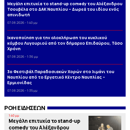
Μεγάλη επιτυχία το stand-up comedy του Αλέξανδρου
Τσουβέλα στο ΔΑΚ Ναυπλίου – Δωρεά του ιδίου ενός
απινιδωτή
07.08.2026 - 1:40 μμ
Iκανοποίηση για την ολοκλήρωση του κυκλικού
κόμβου Λυγουριού από τον δήμαρχο Επιδαύρου, Τάσο
Χρόνη
07.08.2026 - 1:36 μμ
3o Φεστιβάλ Παραδοσιακών Χορών στο λιμάνι του
Ναυπλίου από το Εργατικό Κέντρο Ναυπλίας –
Ερμιονίδας
07.08.2026 - 1:35 μμ
ΡΟΗ ΕΙΔΗΣΕΩΝ
1:40 μμ
Μεγάλη επιτυχία το stand-up
comedy του Αλέξανδρου