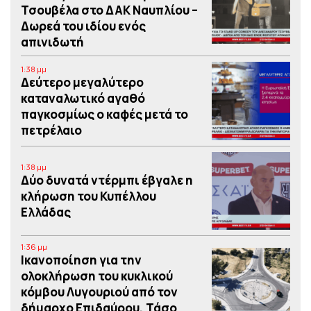
Τσουβέλα στο ΔΑΚ Ναυπλίου –
Δωρεά του ιδίου ενός
απινιδωτή
1:38 μμ
Δεύτερο μεγαλύτερο
καταναλωτικό αγαθό
παγκοσμίως ο καφές μετά το
πετρέλαιο
1:38 μμ
Δύο δυνατά ντέρμπι έβγαλε η
κλήρωση του Κυπέλλου
Ελλάδας
1:36 μμ
Iκανοποίηση για την
ολοκλήρωση του κυκλικού
κόμβου Λυγουριού από τον
δήμαρχο Επιδαύρου, Τάσο