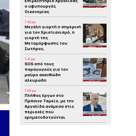
Επιμελητήριο Αργολίδας
ο υφυπουργός
Οικονομίας
7:42 μμ
Μεγάλη γιορτή η σημερινή
για τον Χριστιανισμό, η
γιορτή της
Μεταμόρφωσης του
Σωτήρος.
7:41 μμ
SOS από τους
παραγωγούς για τον
μαύρο ακανθώδη
αλευρώδη
7:40 μμ
Πλήθος έργων στο
Πράσινο Ταμείο, με την
Αργολίδα ανάμεσα στις
περιοχές που
χρηματοδοτούνται
7:39 μμ
Yπόθεση δολοφονίας