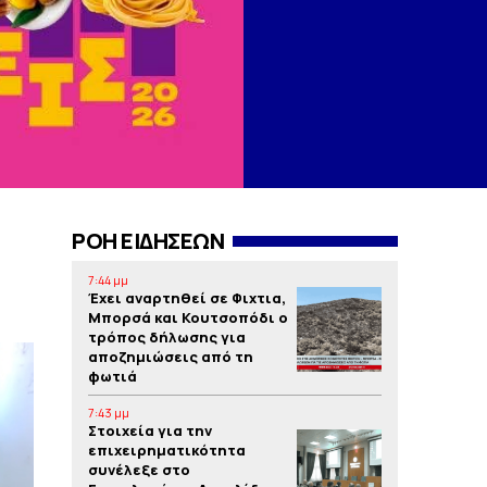
ΡΟΗ ΕΙΔΗΣΕΩΝ
7:44 μμ
Έχει αναρτηθεί σε Φιχτια,
Μπορσά και Κουτσοπόδι ο
τρόπος δήλωσης για
αποζημιώσεις από τη
φωτιά
7:43 μμ
Στοιχεία για την
επιχειρηματικότητα
συνέλεξε στο