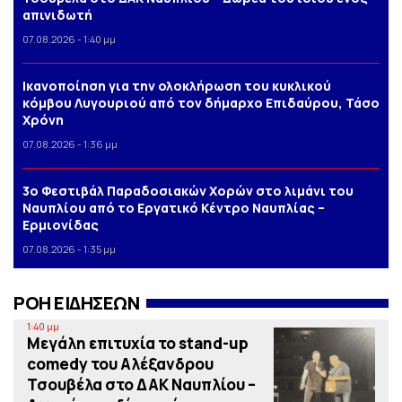
απινιδωτή
07.08.2026 - 1:40 μμ
Iκανοποίηση για την ολοκλήρωση του κυκλικού
κόμβου Λυγουριού από τον δήμαρχο Επιδαύρου, Τάσο
Χρόνη
07.08.2026 - 1:36 μμ
3o Φεστιβάλ Παραδοσιακών Χορών στο λιμάνι του
Ναυπλίου από το Εργατικό Κέντρο Ναυπλίας –
Ερμιονίδας
07.08.2026 - 1:35 μμ
ΡΟΗ ΕΙΔΗΣΕΩΝ
1:40 μμ
Μεγάλη επιτυχία το stand-up
comedy του Αλέξανδρου
Τσουβέλα στο ΔΑΚ Ναυπλίου –