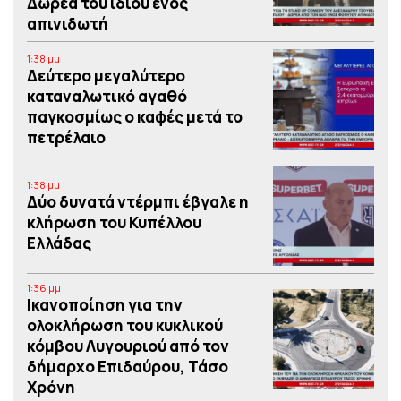
Δωρεά του ιδίου ενός
απινιδωτή
1:38 μμ
Δεύτερο μεγαλύτερο
καταναλωτικό αγαθό
παγκοσμίως ο καφές μετά το
πετρέλαιο
1:38 μμ
Δύο δυνατά ντέρμπι έβγαλε η
κλήρωση του Κυπέλλου
Ελλάδας
1:36 μμ
Iκανοποίηση για την
ολοκλήρωση του κυκλικού
κόμβου Λυγουριού από τον
δήμαρχο Επιδαύρου, Τάσο
Χρόνη