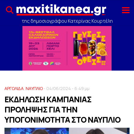
της δημοσιογράφου Κατερίνας Κουρτέλη
ΑΡΓΟΛΙΔΑ
,
ΝΑΥΠΛΙΟ
- 04/06/2024 - 6:49 μμ
ΕΚΔΗΛΩΣΗ ΚΑΜΠΑΝΙΑΣ
ΠΡΟΛΗΨΗΣ ΓΙΑ ΤΗΝ
ΥΠΟΓΟΝΙΜΟΤΗΤΑ ΣΤΟ ΝΑΥΠΛΙΟ