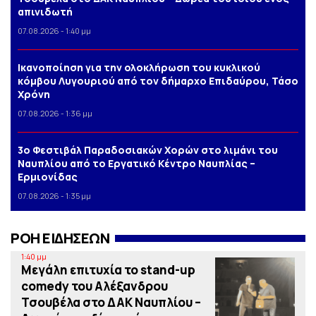
απινιδωτή
07.08.2026 - 1:40 μμ
Iκανοποίηση για την ολοκλήρωση του κυκλικού
κόμβου Λυγουριού από τον δήμαρχο Επιδαύρου, Τάσο
Χρόνη
07.08.2026 - 1:36 μμ
3o Φεστιβάλ Παραδοσιακών Χορών στο λιμάνι του
Ναυπλίου από το Εργατικό Κέντρο Ναυπλίας –
Ερμιονίδας
07.08.2026 - 1:35 μμ
ΡΟΗ ΕΙΔΗΣΕΩΝ
1:40 μμ
Μεγάλη επιτυχία το stand-up
comedy του Αλέξανδρου
Τσουβέλα στο ΔΑΚ Ναυπλίου –