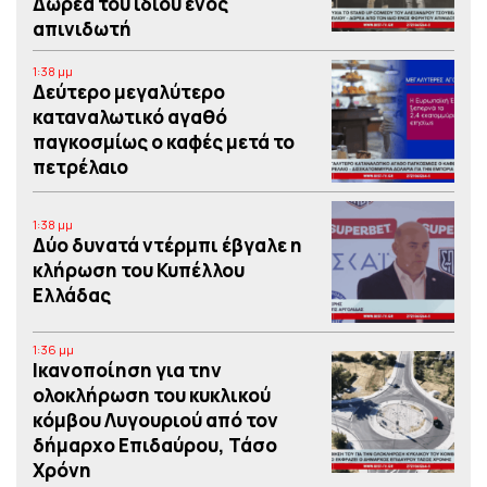
Δωρεά του ιδίου ενός
απινιδωτή
1:38 μμ
Δεύτερο μεγαλύτερο
καταναλωτικό αγαθό
παγκοσμίως ο καφές μετά το
πετρέλαιο
1:38 μμ
Δύο δυνατά ντέρμπι έβγαλε η
κλήρωση του Κυπέλλου
Ελλάδας
1:36 μμ
Iκανοποίηση για την
ολοκλήρωση του κυκλικού
κόμβου Λυγουριού από τον
δήμαρχο Επιδαύρου, Τάσο
Χρόνη