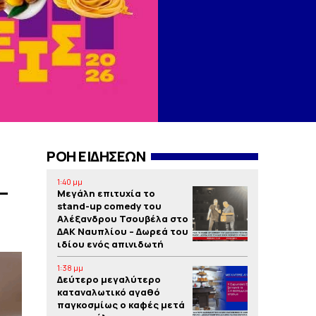
ΡΟΗ ΕΙΔΗΣΕΩΝ
1:40 μμ
–
Μεγάλη επιτυχία το
stand-up comedy του
Αλέξανδρου Τσουβέλα στο
ΔΑΚ Ναυπλίου – Δωρεά του
ιδίου ενός απινιδωτή
1:38 μμ
Δεύτερο μεγαλύτερο
καταναλωτικό αγαθό
παγκοσμίως ο καφές μετά