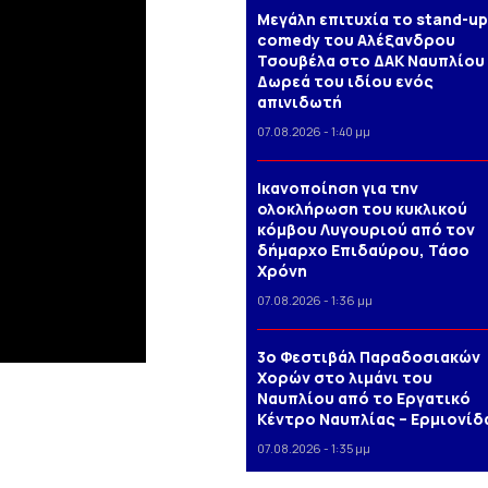
Μεγάλη επιτυχία το stand-up
comedy του Αλέξανδρου
Τσουβέλα στο ΔΑΚ Ναυπλίου 
Δωρεά του ιδίου ενός
απινιδωτή
07.08.2026 - 1:40 μμ
Iκανοποίηση για την
ολοκλήρωση του κυκλικού
κόμβου Λυγουριού από τον
δήμαρχο Επιδαύρου, Τάσο
Χρόνη
07.08.2026 - 1:36 μμ
3o Φεστιβάλ Παραδοσιακών
Χορών στο λιμάνι του
Ναυπλίου από το Εργατικό
Κέντρο Ναυπλίας – Ερμιονίδ
07.08.2026 - 1:35 μμ