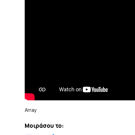
Array
Μοιράσου το: