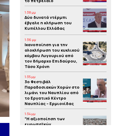
το πετρέλαιο
1:38 μμ
Δύο δυνατά ντέρμπι
έβγαλε η κλήρωση του
Κυπέλλου Ελλάδας
1:36 μμ
Iκανοποίηση για την
ολοκλήρωση του κυκλικού
κόμβου Λυγουριού από
τον δήμαρχο Επιδαύρου,
Τάσο Χρόνη
1:35 μμ
3o Φεστιβάλ
Παραδοσιακών Χορών στο
λιμάνι του Ναυπλίου από
το Εργατικό Κέντρο
Ναυπλίας – Ερμιονίδας
1:34 μμ
“Η αξιοποίηση των
ευρωπαϊκών
προγραμμάτων συμβάλλει
στην υλοποίηση έργων