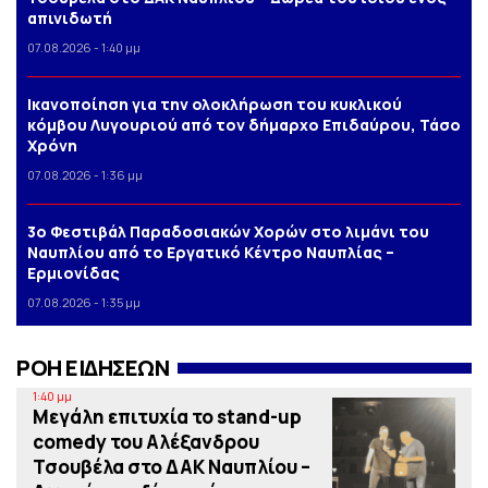
απινιδωτή
07.08.2026 - 1:40 μμ
Iκανοποίηση για την ολοκλήρωση του κυκλικού
κόμβου Λυγουριού από τον δήμαρχο Επιδαύρου, Τάσο
Χρόνη
07.08.2026 - 1:36 μμ
3o Φεστιβάλ Παραδοσιακών Χορών στο λιμάνι του
Ναυπλίου από το Εργατικό Κέντρο Ναυπλίας –
Ερμιονίδας
07.08.2026 - 1:35 μμ
ΡΟΗ ΕΙΔΗΣΕΩΝ
1:40 μμ
Μεγάλη επιτυχία το stand-up
comedy του Αλέξανδρου
Τσουβέλα στο ΔΑΚ Ναυπλίου –