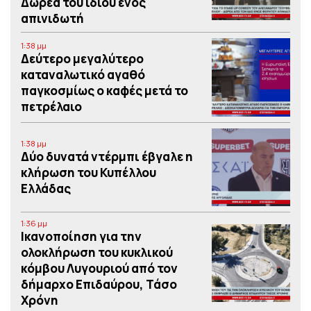
Δωρεά του ιδίου ενός
απινιδωτή
1:38 μμ
Δεύτερο μεγαλύτερο
καταναλωτικό αγαθό
παγκοσμίως ο καφές μετά το
πετρέλαιο
1:38 μμ
Δύο δυνατά ντέρμπι έβγαλε η
κλήρωση του Κυπέλλου
Ελλάδας
1:36 μμ
Iκανοποίηση για την
ολοκλήρωση του κυκλικού
κόμβου Λυγουριού από τον
δήμαρχο Επιδαύρου, Τάσο
Χρόνη