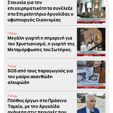
Στοιχεία για την
επιχειρηματικότητα συνέλεξε
στο Επιμελητήριο Αργολίδας ο
υφυπουργός Οικονομίας
7:42 μμ
Μεγάλη γιορτή η σημερινή για
τον Χριστιανισμό, η γιορτή της
Μεταμόρφωσης του Σωτήρος.
7:41 μμ
SOS από τους παραγωγούς για
τον μαύρο ακανθώδη
αλευρώδη
7:40 μμ
Πλήθος έργων στο Πράσινο
Ταμείο, με την Αργολίδα
ανάμεσα στις περιοχές που