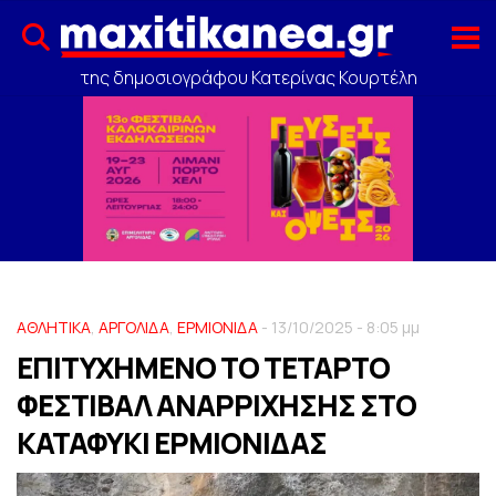
της δημοσιογράφου Κατερίνας Κουρτέλη
ΑΘΛΗΤΙΚΑ
,
ΑΡΓΟΛΙΔΑ
,
ΕΡΜΙΟΝΙΔΑ
- 13/10/2025 - 8:05 μμ
ΕΠΙΤΥΧΗΜΕΝΟ ΤΟ ΤΕΤΑΡΤΟ
ΦΕΣΤΙΒΑΛ ΑΝΑΡΡΙΧΗΣΗΣ ΣΤΟ
ΚΑΤΑΦΥKΙ ΕΡΜΙΟΝΙΔΑΣ