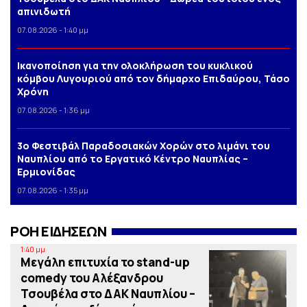
απινιδωτή
07.08.2026 - 1:40 μμ
Iκανοποίηση για την ολοκλήρωση του κυκλικού
κόμβου Λυγουριού από τον δήμαρχο Επιδαύρου, Τάσο
Χρόνη
07.08.2026 - 1:36 μμ
3o Φεστιβάλ Παραδοσιακών Χορών στο λιμάνι του
Ναυπλίου από το Εργατικό Κέντρο Ναυπλίας –
Ερμιονίδας
07.08.2026 - 1:35 μμ
ΡΟΗ ΕΙΔΗΣΕΩΝ
1:40 μμ
Μεγάλη επιτυχία το stand-up
comedy του Αλέξανδρου
Τσουβέλα στο ΔΑΚ Ναυπλίου –