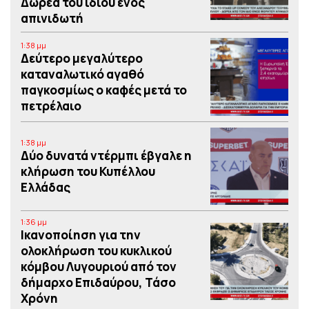
Δωρεά του ιδίου ενός
απινιδωτή
1:38 μμ
Δεύτερο μεγαλύτερο
καταναλωτικό αγαθό
παγκοσμίως ο καφές μετά το
πετρέλαιο
1:38 μμ
Δύο δυνατά ντέρμπι έβγαλε η
κλήρωση του Κυπέλλου
Ελλάδας
1:36 μμ
Iκανοποίηση για την
ολοκλήρωση του κυκλικού
κόμβου Λυγουριού από τον
δήμαρχο Επιδαύρου, Τάσο
Χρόνη