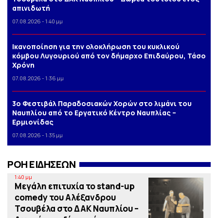
απινιδωτή
07.08.2026 - 1:40 μμ
Iκανοποίηση για την ολοκλήρωση του κυκλικού
κόμβου Λυγουριού από τον δήμαρχο Επιδαύρου, Τάσο
Χρόνη
07.08.2026 - 1:36 μμ
3o Φεστιβάλ Παραδοσιακών Χορών στο λιμάνι του
Ναυπλίου από το Εργατικό Κέντρο Ναυπλίας –
Ερμιονίδας
07.08.2026 - 1:35 μμ
ΡΟΗ ΕΙΔΗΣΕΩΝ
1:40 μμ
Μεγάλη επιτυχία το stand-up
comedy του Αλέξανδρου
Τσουβέλα στο ΔΑΚ Ναυπλίου –