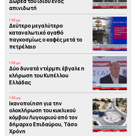
Δωρεά του ιδίου ενός
απινιδωτή
1:38 μμ
Δεύτερο μεγαλύτερο
καταναλωτικό αγαθό
παγκοσμίως ο καφές μετά το
πετρέλαιο
1:38 μμ
Δύο δυνατά ντέρμπι έβγαλε η
κλήρωση του Κυπέλλου
Ελλάδας
1:36 μμ
Iκανοποίηση για την
ολοκλήρωση του κυκλικού
κόμβου Λυγουριού από τον
δήμαρχο Επιδαύρου, Τάσο
Χρόνη