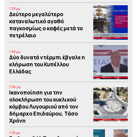
1:38 μμ
Δεύτερο μεγαλύτερο
καταναλωτικό αγαθό
παγκοσμίως ο καφές μετά το
πετρέλαιο
1:38 μμ
Δύο δυνατά ντέρμπι έβγαλε η
κλήρωση του Κυπέλλου
Ελλάδας
1:36 μμ
Iκανοποίηση για την
ολοκλήρωση του κυκλικού
κόμβου Λυγουριού από τον
δήμαρχο Επιδαύρου, Τάσο
Χρόνη
1:35 μμ