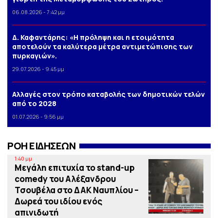
06.08.2026 - 7:42 μμ
Δ. Καφαντάρης: «Η πρόληψη και η ετοιμότητα
αποτελούν τα καλύτερα μέτρα αντιμετώπισης των
πυρκαγιών».
29.07.2026 - 9:45 μμ
Αλλαγές στον τρόπο καταβολής των δημοτικών τελών
από το 2028
01.07.2026 - 9:56 μμ
ΡΟΗ ΕΙΔΗΣΕΩΝ
1:40 μμ
Μεγάλη επιτυχία το stand-up
comedy του Αλέξανδρου
Τσουβέλα στο ΔΑΚ Ναυπλίου –
Δωρεά του ιδίου ενός
απινιδωτή