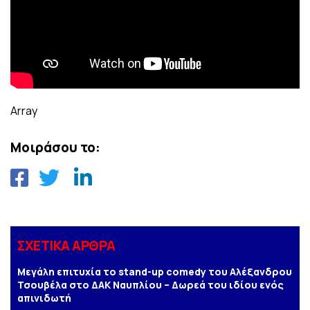
Array
Μοιράσου το:
ΣΧΕΤΙΚΑ ΑΡΘΡΑ
Μεγάλη επιτυχία το stand-up comedy του Αλέξανδρου
Τσουβέλα στο ΔΑΚ Ναυπλίου – Δωρεά του ιδίου ενός
απινιδωτή