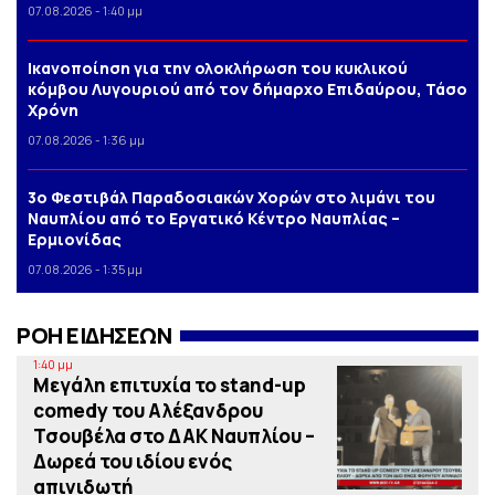
07.08.2026 - 1:40 μμ
Iκανοποίηση για την ολοκλήρωση του κυκλικού
κόμβου Λυγουριού από τον δήμαρχο Επιδαύρου, Τάσο
Χρόνη
07.08.2026 - 1:36 μμ
3o Φεστιβάλ Παραδοσιακών Χορών στο λιμάνι του
Ναυπλίου από το Εργατικό Κέντρο Ναυπλίας –
Ερμιονίδας
07.08.2026 - 1:35 μμ
ΡΟΗ ΕΙΔΗΣΕΩΝ
1:40 μμ
Μεγάλη επιτυχία το stand-up
comedy του Αλέξανδρου
Τσουβέλα στο ΔΑΚ Ναυπλίου –
Δωρεά του ιδίου ενός
απινιδωτή