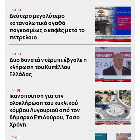
1:38 μμ
Δεύτερο μεγαλύτερο
καταναλωτικό αγαθό
παγκοσμίως ο καφές μετά το
πετρέλαιο
1:38 μμ
Δύο δυνατά ντέρμπι έβγαλε η
κλήρωση του Κυπέλλου
Ελλάδας
1:36 μμ
Iκανοποίηση για την
ολοκλήρωση του κυκλικού
κόμβου Λυγουριού από τον
δήμαρχο Επιδαύρου, Τάσο
Χρόνη
1:35 μμ