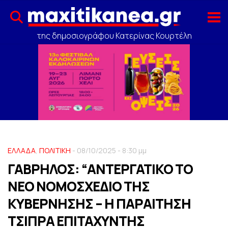
της δημοσιογράφου Κατερίνας Κουρτέλη
ΕΛΛΑΔΑ
,
ΠΟΛΙΤΙΚΗ
- 08/10/2025 - 8:30 μμ
ΓΑΒΡΗΛΟΣ: “ΑΝΤΕΡΓΑΤΙΚΟ ΤΟ
ΝΕΟ ΝΟΜΟΣΧΕΔΙΟ ΤΗΣ
ΚΥΒΕΡΝΗΣΗΣ – Η ΠΑΡΑΙΤΗΣΗ
ΤΣΙΠΡΑ ΕΠΙΤΑΧΥΝΤΗΣ