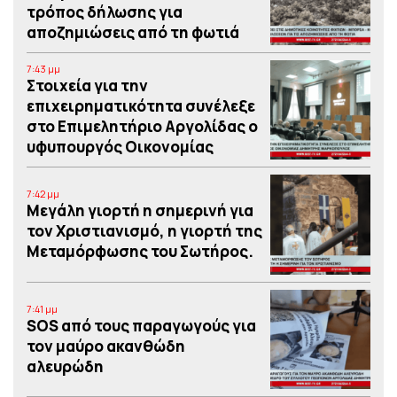
τρόπος δήλωσης για
αποζημιώσεις από τη φωτιά
7:43 μμ
Στοιχεία για την
επιχειρηματικότητα συνέλεξε
στο Επιμελητήριο Αργολίδας ο
υφυπουργός Οικονομίας
7:42 μμ
Μεγάλη γιορτή η σημερινή για
τον Χριστιανισμό, η γιορτή της
Μεταμόρφωσης του Σωτήρος.
7:41 μμ
SOS από τους παραγωγούς για
τον μαύρο ακανθώδη
αλευρώδη