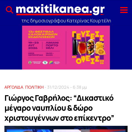
της δημοσιογράφου Κατερίνας Κουρτέλη
ΑΡΓΟΛΙΔΑ
,
ΠΟΛΙΤΙΚΗ
- 31/12/2024 - 6:38 μμ
Γιώργος Γαβρήλος: “Δικαστικό
μέγαρο ναυπλίου & δώρο
χριστουγέννων στο επίκεντρο”