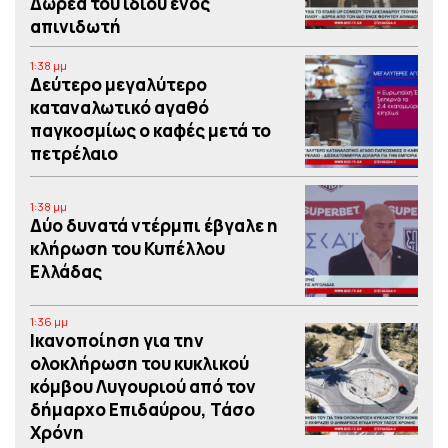
Δωρεά του ιδίου ενός
απινιδωτή
1:38 μμ
Δεύτερο μεγαλύτερο
καταναλωτικό αγαθό
παγκοσμίως ο καφές μετά το
πετρέλαιο
1:38 μμ
Δύο δυνατά ντέρμπι έβγαλε η
κλήρωση του Κυπέλλου
Ελλάδας
1:36 μμ
Iκανοποίηση για την
ολοκλήρωση του κυκλικού
κόμβου Λυγουριού από τον
δήμαρχο Επιδαύρου, Τάσο
Χρόνη