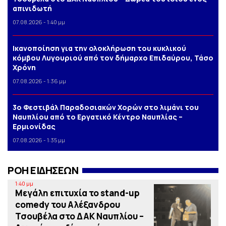
απινιδωτή
07.08.2026 - 1:40 μμ
Iκανοποίηση για την ολοκλήρωση του κυκλικού
κόμβου Λυγουριού από τον δήμαρχο Επιδαύρου, Τάσο
Χρόνη
07.08.2026 - 1:36 μμ
3o Φεστιβάλ Παραδοσιακών Χορών στο λιμάνι του
Ναυπλίου από το Εργατικό Κέντρο Ναυπλίας –
Ερμιονίδας
07.08.2026 - 1:35 μμ
ΡΟΗ ΕΙΔΗΣΕΩΝ
1:40 μμ
Μεγάλη επιτυχία το stand-up
comedy του Αλέξανδρου
Τσουβέλα στο ΔΑΚ Ναυπλίου –