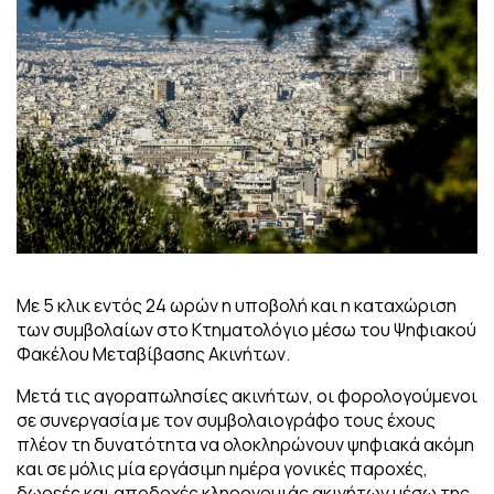
Με 5 κλικ εντός 24 ωρών η υποβολή και η καταχώριση
των συμβολαίων στο Κτηματολόγιο μέσω του Ψηφιακού
Φακέλου Μεταβίβασης Ακινήτων.
Μετά τις αγοραπωλησίες ακινήτων, οι φορολογούμενοι
σε συνεργασία με τον συμβολαιογράφο τους έχους
πλέον τη δυνατότητα να ολοκληρώνουν ψηφιακά ακόμη
και σε μόλις μία εργάσιμη ημέρα γονικές παροχές,
δωρεές και αποδοχές κληρονομιάς ακινήτων μέσω της