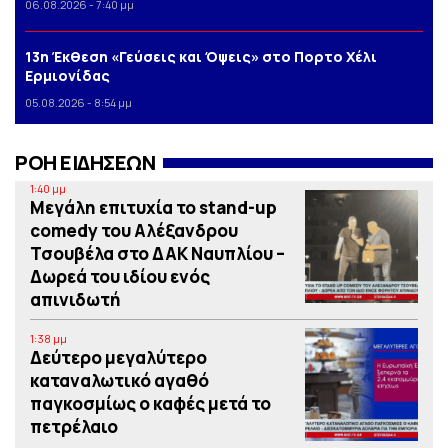
06.08.2026 - 7:40 μμ
13η Έκθεση «Γεύσεις και Όψεις» στο Πορτο Xέλι
Ερμιονίδας
05.08.2026 - 8:54 μμ
ΡΟΗ ΕΙΔΗΣΕΩΝ
1:40 μμ
Μεγάλη επιτυχία το stand-up
comedy του Αλέξανδρου
Τσουβέλα στο ΔΑΚ Ναυπλίου –
Δωρεά του ιδίου ενός
απινιδωτή
1:38 μμ
Δεύτερο μεγαλύτερο
καταναλωτικό αγαθό
παγκοσμίως ο καφές μετά το
πετρέλαιο