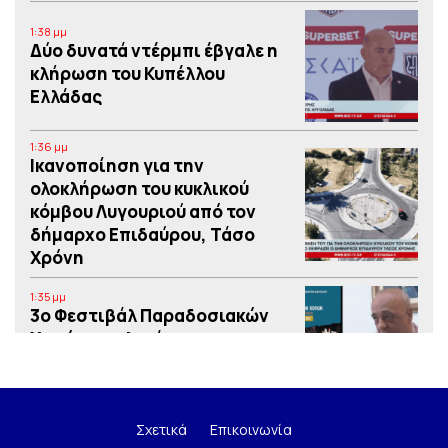
1:38 μμ
Δύο δυνατά ντέρμπι έβγαλε η
κλήρωση του Κυπέλλου
Ελλάδας
1:36 μμ
Iκανοποίηση για την
ολοκλήρωση του κυκλικού
κόμβου Λυγουριού από τον
δήμαρχο Επιδαύρου, Τάσο
Χρόνη
1:35 μμ
3o Φεστιβάλ Παραδοσιακών
Χορών στο λιμάνι του
Ναυπλίου από το Εργατικό
Κέντρο Ναυπλίας – Ερμιονίδας
1:34 μμ
Σχετικά
Επικοινωνία
“Η αξιοποίηση των