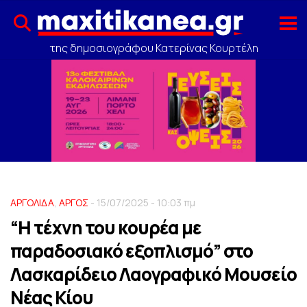
της δημοσιογράφου Κατερίνας Κουρτέλη
ΑΡΓΟΛΙΔΑ
,
ΑΡΓΟΣ
- 15/07/2025 - 10:03 πμ
“Η τέχνη του κουρέα με
παραδοσιακό εξοπλισμό” στο
Λασκαρίδειο Λαογραφικό Μουσείο
Νέας Κίου