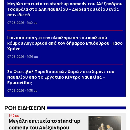
Μεγάλη επιτυχία το stand-up comedy του Αλέξανδρου
Τσουβέλα στο ΔΑΚ Ναυπλίου – Δωρεά του ιδίου ενός
απινιδωτή
07.08.2026 - 1:40 μμ
Iκανοποίηση για την ολοκλήρωση του κυκλικού
κόμβου Λυγουριού από τον δήμαρχο Επιδαύρου, Τάσο
Χρόνη
07.08.2026 - 1:36 μμ
3o Φεστιβάλ Παραδοσιακών Χορών στο λιμάνι του
Ναυπλίου από το Εργατικό Κέντρο Ναυπλίας –
Ερμιονίδας
07.08.2026 - 1:35 μμ
ΡΟΗ ΕΙΔΗΣΕΩΝ
1:40 μμ
Μεγάλη επιτυχία το stand-up
comedy του Αλέξανδρου