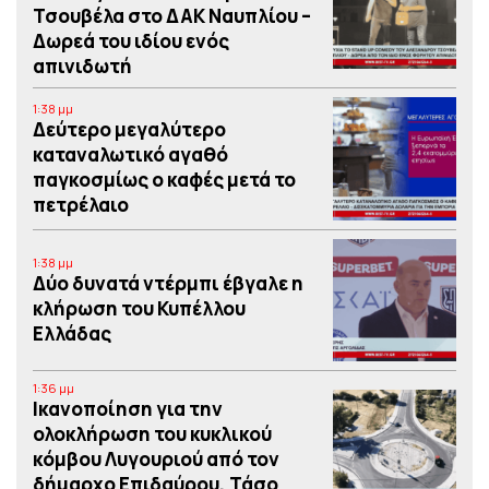
Τσουβέλα στο ΔΑΚ Ναυπλίου –
Δωρεά του ιδίου ενός
απινιδωτή
1:38 μμ
Δεύτερο μεγαλύτερο
καταναλωτικό αγαθό
παγκοσμίως ο καφές μετά το
πετρέλαιο
1:38 μμ
Δύο δυνατά ντέρμπι έβγαλε η
κλήρωση του Κυπέλλου
Ελλάδας
1:36 μμ
Iκανοποίηση για την
ολοκλήρωση του κυκλικού
κόμβου Λυγουριού από τον
δήμαρχο Επιδαύρου, Τάσο