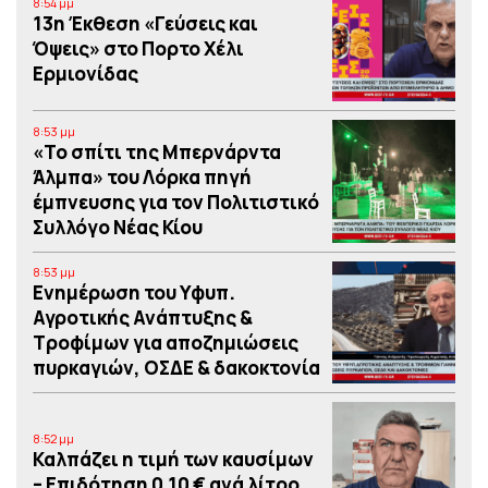
8:54 μμ
13η Έκθεση «Γεύσεις και
Όψεις» στο Πορτο Xέλι
Ερμιονίδας
8:53 μμ
«Το σπίτι της Μπερνάρντα
Άλμπα» του Λόρκα πηγή
έμπνευσης για τον Πολιτιστικό
Συλλόγο Νέας Κίου
8:53 μμ
Eνημέρωση του Υφυπ.
Αγροτικής Ανάπτυξης &
Τροφίμων για αποζημιώσεις
πυρκαγιών, ΟΣΔΕ & δακοκτονία
8:52 μμ
Καλπάζει η τιμή των καυσίμων
– Eπιδότηση 0,10 € ανά λίτρο