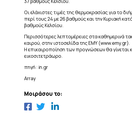
37 βαθμούς Κελσίου.
Οι ελάχιστες τιμές της θερμοκρασίας για το δι
περί τους 24 με 26 βαθμούς και την Κυριακή κατ
βαθμούς Κελσίου.
Περισσότερες λεπτομέρειες στα καθημερινά τακ
καιρού, στην ιστοσελίδα της ΕΜΥ (www.emy.gr).
Η επικαιροποίηση των προγνώσεων θα γίνεται κ
εικοσιτετράωρο.
πηγή : in.gr
Array
Μοιράσου το: