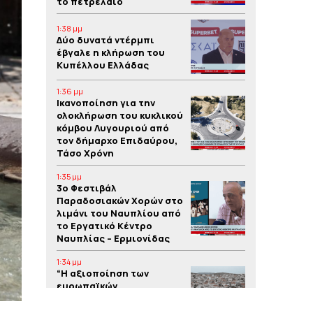
το πετρέλαιο
1:38 μμ
Δύο δυνατά ντέρμπι
έβγαλε η κλήρωση του
Κυπέλλου Ελλάδας
1:36 μμ
Iκανοποίηση για την
ολοκλήρωση του κυκλικού
κόμβου Λυγουριού από
τον δήμαρχο Επιδαύρου,
Τάσο Χρόνη
1:35 μμ
3o Φεστιβάλ
Παραδοσιακών Χορών στο
λιμάνι του Ναυπλίου από
το Εργατικό Κέντρο
Ναυπλίας – Ερμιονίδας
1:34 μμ
“Η αξιοποίηση των
ευρωπαϊκών
προγραμμάτων συμβάλλει
στην υλοποίηση έργων