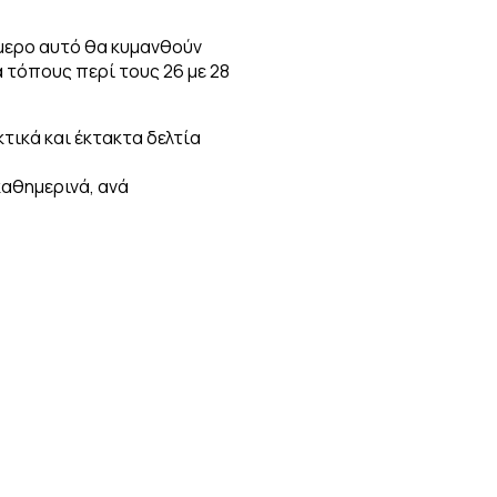
ήμερο αυτό θα κυμανθούν
ά τόπους περί τους 26 με 28
τικά και έκτακτα δελτία
αθημερινά, ανά