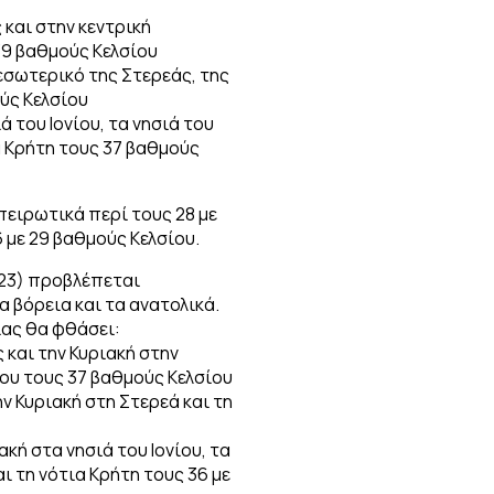
 και στην κεντρική
39 βαθμούς Κελσίου
 εσωτερικό της Στερεάς, της
ύς Κελσίου
ά του Ιονίου, τα νησιά του
α Κρήτη τους 37 βαθμούς
πειρωτικά περί τους 28 με
 με 29 βαθμούς Κελσίου.
023) προβλέπεται
βόρεια και τα ανατολικά.
ίας θα φθάσει:
 και την Κυριακή στην
ου τους 37 βαθμούς Κελσίου
ην Κυριακή στη Στερεά και τη
ακή στα νησιά του Ιονίου, τα
ι τη νότια Κρήτη τους 36 με