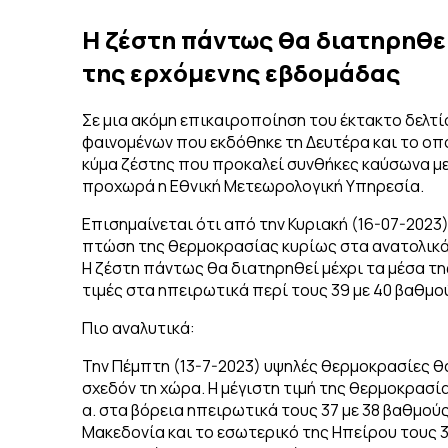
Η ζέστη πάντως θα διατηρηθεί
της ερχόμενης εβδομάδας
Σε μια ακόμη επικαιροποίηση του έκτακτο δελτί
φαινομένων που εκδόθηκε τη Δευτέρα και το οπ
κύμα ζέστης που προκαλεί συνθήκες καύσωνα με
προχωρά η Εθνική Μετεωρολογική Υπηρεσία.
Επισημαίνεται ότι από την Κυριακή (16-07-2023
πτώση της θερμοκρασίας κυρίως στα ανατολικά 
Η ζέστη πάντως θα διατηρηθεί μέχρι τα μέσα τ
τιμές στα ηπειρωτικά περί τους 39 με 40 βαθμο
Πιο αναλυτικά:
Την Πέμπτη (13-7-2023) υψηλές θερμοκρασίες θ
σχεδόν τη χώρα. Η μέγιστη τιμή της θερμοκρασί
α. στα βόρεια ηπειρωτικά τους 37 με 38 βαθμούς
Μακεδονία και το εσωτερικό της Ηπείρου τους 3