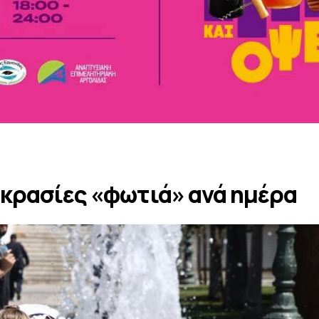
κρασίες «φωτιά» ανά ημέρα