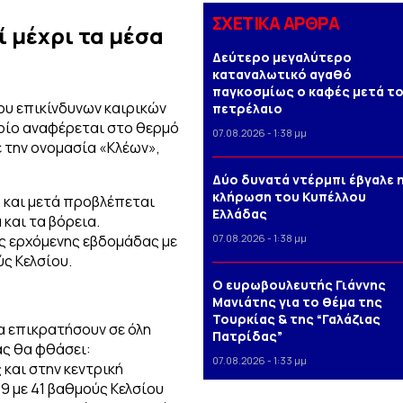
ΣΧΕΤΙΚΑ ΑΡΘΡΑ
 μέχρι τα μέσα
Δεύτερο μεγαλύτερο
καταναλωτικό αγαθό
παγκοσμίως ο καφές μετά τ
ου επικίνδυνων καιρικών
πετρέλαιο
οίο αναφέρεται στο θερμό
07.08.2026 - 1:38 μμ
 την ονομασία «Κλέων»,
Δύο δυνατά ντέρμπι έβγαλε 
κλήρωση του Κυπέλλου
) και μετά προβλέπεται
Ελλάδας
και τα βόρεια.
ης ερχόμενης εβδομάδας με
07.08.2026 - 1:38 μμ
ύς Κελσίου.
Ο ευρωβουλευτής Γιάννης
Μανιάτης για το θέμα της
Τουρκίας & της “Γαλάζιας
α επικρατήσουν σε όλη
Πατρίδας”
ας θα φθάσει:
07.08.2026 - 1:33 μμ
 και στην κεντρική
9 με 41 βαθμούς Κελσίου