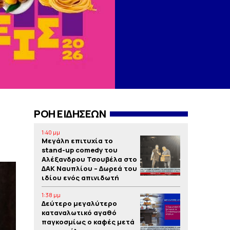
ΡΟΗ ΕΙΔΗΣΕΩΝ
1:40 μμ
Μεγάλη επιτυχία το
stand-up comedy του
Αλέξανδρου Τσουβέλα στο
ΔΑΚ Ναυπλίου – Δωρεά του
ιδίου ενός απινιδωτή
1:38 μμ
Δεύτερο μεγαλύτερο
καταναλωτικό αγαθό
παγκοσμίως ο καφές μετά