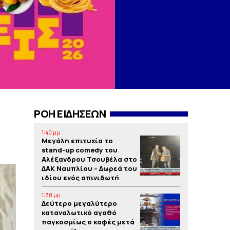
ΡΟΗ ΕΙΔΗΣΕΩΝ
1:40 μμ
Μεγάλη επιτυχία το
stand-up comedy του
Αλέξανδρου Τσουβέλα στο
ΔΑΚ Ναυπλίου – Δωρεά του
ιδίου ενός απινιδωτή
1:38 μμ
Δεύτερο μεγαλύτερο
καταναλωτικό αγαθό
παγκοσμίως ο καφές μετά