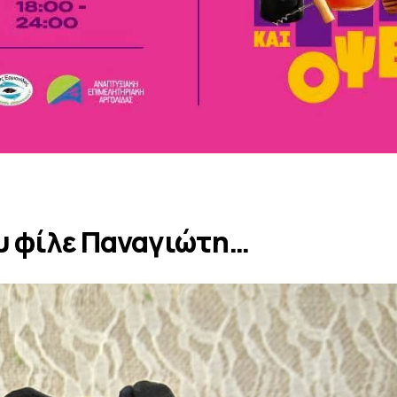
ου φίλε Παναγιώτη…