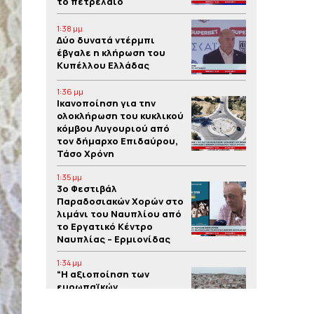
το πετρέλαιο
1:38 μμ
Δύο δυνατά ντέρμπι
έβγαλε η κλήρωση του
Κυπέλλου Ελλάδας
1:36 μμ
Iκανοποίηση για την
ολοκλήρωση του κυκλικού
κόμβου Λυγουριού από
τον δήμαρχο Επιδαύρου,
Τάσο Χρόνη
1:35 μμ
3o Φεστιβάλ
Παραδοσιακών Χορών στο
λιμάνι του Ναυπλίου από
το Εργατικό Κέντρο
Ναυπλίας – Ερμιονίδας
1:34 μμ
“Η αξιοποίηση των
ευρωπαϊκών
προγραμμάτων συμβάλλει
στην υλοποίηση έργων