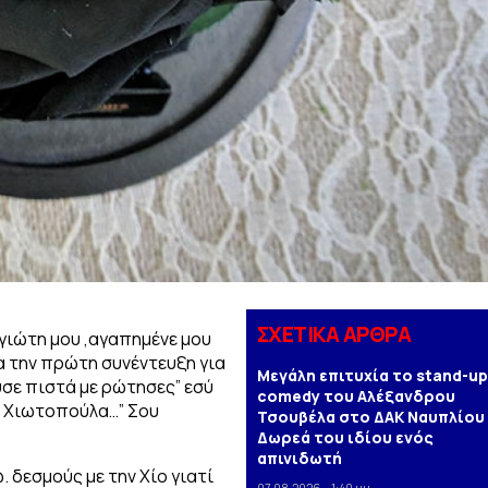
ΣΧΕΤΙΚΑ ΑΡΘΡΑ
ιώτη μου ,αγαπημένε μου
σα την πρώτη συνέντευξη για
Μεγάλη επιτυχία το stand-up
σε πιστά με ρώτησες” εσύ
comedy του Αλέξανδρου
αι Χιωτοπούλα…” Σου
Τσουβέλα στο ΔΑΚ Ναυπλίου 
Δωρεά του ιδίου ενός
απινιδωτή
. δεσμούς με την Χίο γιατί
07.08.2026 - 1:40 μμ