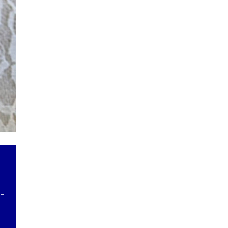
στους δήμους”.
1:34 μμ
Τρία σκούτερ για την
εξυπηρέτηση της
Δημοτικής Αστυνομίας
παρέλαβε ο Δήμος Άργους
– Μυκηνών,
1:33 μμ
Ο ευρωβουλευτής Γιάννης
Μανιάτης για το θέμα της
Τουρκίας & της “Γαλάζιας
Πατρίδας”
7:44 μμ
Έχει αναρτηθεί σε Φιχτια,
Μπορσά και Κουτσοπόδι ο
τρόπος δήλωσης για
αποζημιώσεις από τη
φωτιά
–
7:43 μμ
Στοιχεία για την
επιχειρηματικότητα