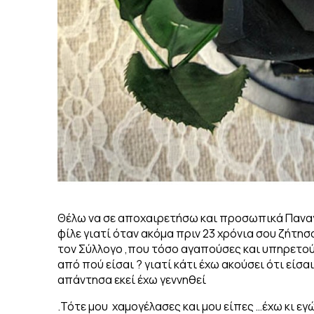
Θέλω να σε αποχαιρετήσω και προσωπικά Παναγ
φίλε γιατί όταν ακόμα πριν 23 χρόνια σου ζήτη
τον Σύλλογο ,που τόσο αγαπούσες και υπηρετού
από πού είσαι ? γιατί κάτι έχω ακούσει ότι είσ
απάντησα εκεί έχω γεννηθεί
.Τότε μου χαμογέλασες και μου είπες …έχω κι εγώ