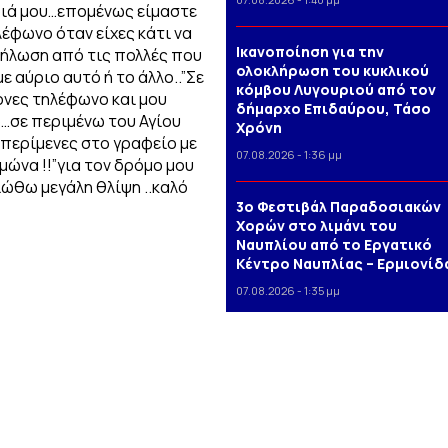
ιδιά μου…επομένως είμαστε
λέφωνο όταν είχες κάτι να
Iκανοποίηση για την
κδήλωση από τις πολλές που
ολοκλήρωση του κυκλικού
ε αύριο αυτό ή το άλλο..”Σε
κόμβου Λυγουριού από τον
ρνες τηλέφωνο και μου
δήμαρχο Επιδαύρου, Τάσο
ο…σε περιμένω του Αγίου
Χρόνη
 περίμενες στο γραφείο με
07.08.2026 - 1:36 μμ
μώνα !!”για τον δρόμο μου
Νιώθω μεγάλη θλίψη ..καλό
3o Φεστιβάλ Παραδοσιακών
Χορών στο λιμάνι του
Ναυπλίου από το Εργατικό
Κέντρο Ναυπλίας – Ερμιονίδ
07.08.2026 - 1:35 μμ