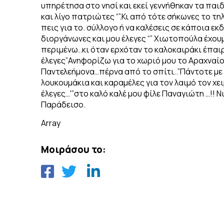
υπηρέτησα στο νησί και εκεί γεννήθηκαν τα πα
και λίγο πατριώτες “”.Κι από τότε σήκωνες το τη
πεις για το. σύλλογο ή να καλέσεις σε κάποια ε
διοργάνωνες και μου έλεγες “” Χιωτοπούλα έχουμ
περιμένω..κι όταν ερχόταν το καλοκαιράκι έπαι
έλεγες”Ανηφορίζω για το χωριό μου το Αραχναί
Παντελεήμονα…πέρνα από το σπίτι..”Πάντοτε με
λουκουμάκια και καραμέλες για τον λαιμό τον χει
έλεγες…'”στο καλό καλέ μου φίλε Παναγιώτη …!! 
Παράδεισο.
Array
Μοιράσου το: