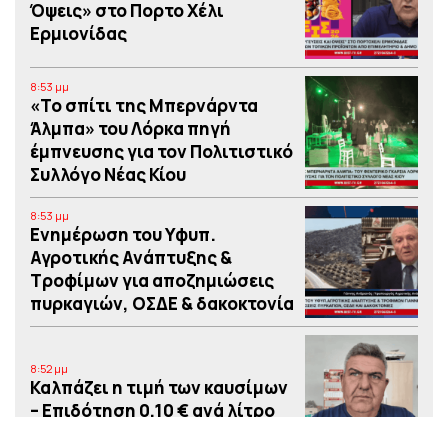
Όψεις» στο Πορτο Xέλι
Ερμιονίδας
8:53 μμ
«Το σπίτι της Μπερνάρντα
Άλμπα» του Λόρκα πηγή
έμπνευσης για τον Πολιτιστικό
Συλλόγο Νέας Κίου
8:53 μμ
Eνημέρωση του Υφυπ.
Αγροτικής Ανάπτυξης &
Τροφίμων για αποζημιώσεις
πυρκαγιών, ΟΣΔΕ & δακοκτονία
8:52 μμ
Καλπάζει η τιμή των καυσίμων
– Eπιδότηση 0,10 € ανά λίτρο