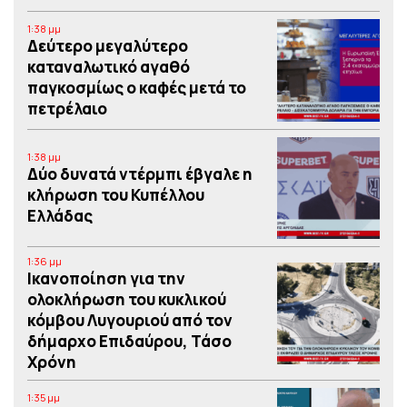
1:38 μμ
Δεύτερο μεγαλύτερο
καταναλωτικό αγαθό
παγκοσμίως ο καφές μετά το
πετρέλαιο
1:38 μμ
Δύο δυνατά ντέρμπι έβγαλε η
κλήρωση του Κυπέλλου
Ελλάδας
1:36 μμ
Iκανοποίηση για την
ολοκλήρωση του κυκλικού
κόμβου Λυγουριού από τον
δήμαρχο Επιδαύρου, Τάσο
Χρόνη
1:35 μμ