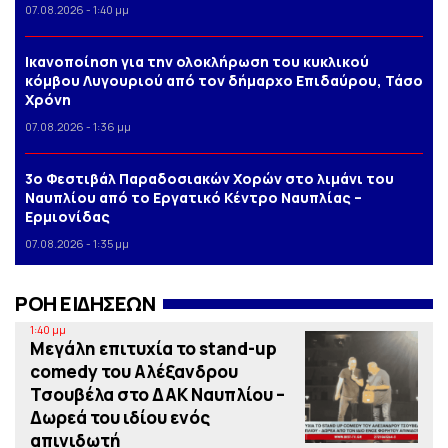
07.08.2026 - 1:40 μμ
Iκανοποίηση για την ολοκλήρωση του κυκλικού
κόμβου Λυγουριού από τον δήμαρχο Επιδαύρου, Τάσο
Χρόνη
07.08.2026 - 1:36 μμ
3o Φεστιβάλ Παραδοσιακών Χορών στο λιμάνι του
Ναυπλίου από το Εργατικό Κέντρο Ναυπλίας –
Ερμιονίδας
07.08.2026 - 1:35 μμ
ΡΟΗ ΕΙΔΗΣΕΩΝ
1:40 μμ
Μεγάλη επιτυχία το stand-up
comedy του Αλέξανδρου
Τσουβέλα στο ΔΑΚ Ναυπλίου –
Δωρεά του ιδίου ενός
απινιδωτή