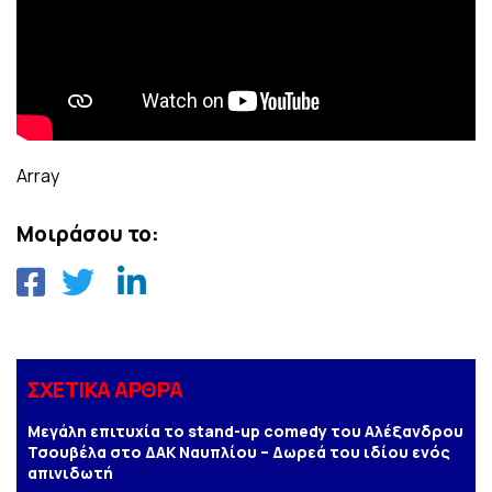
Array
Μοιράσου το:
ΣΧΕΤΙΚΑ ΑΡΘΡΑ
Μεγάλη επιτυχία το stand-up comedy του Αλέξανδρου
Τσουβέλα στο ΔΑΚ Ναυπλίου – Δωρεά του ιδίου ενός
απινιδωτή