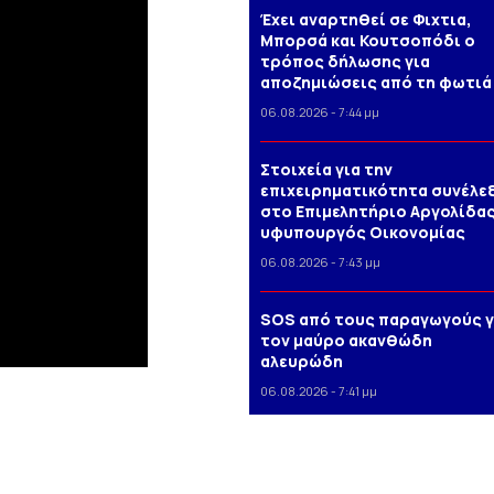
Έχει αναρτηθεί σε Φιχτια,
Μπορσά και Κουτσοπόδι ο
τρόπος δήλωσης για
αποζημιώσεις από τη φωτιά
06.08.2026 - 7:44 μμ
Στοιχεία για την
επιχειρηματικότητα συνέλε
στο Επιμελητήριο Αργολίδας
υφυπουργός Οικονομίας
06.08.2026 - 7:43 μμ
SOS από τους παραγωγούς γ
τον μαύρο ακανθώδη
αλευρώδη
06.08.2026 - 7:41 μμ