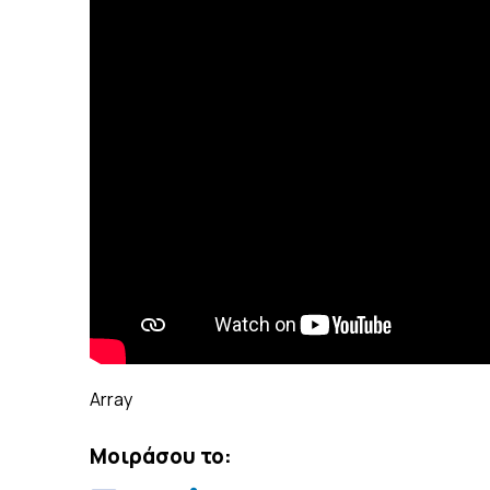
Array
Μοιράσου το: