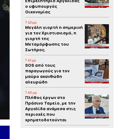
Επιμελητήριο Αργολίδας
ο υφυπουργός
Οικονομίας
7:42 μμ
Μεγάλη γιορτή η σημερινή
για τον Χριστιανισμό, η
γιορτή της
Μεταμόρφωσης του
Σωτήρος.
7:41 μμ
SOS από τους
παραγωγούς για τον
μαύρο ακανθώδη
αλευρώδη
7:40 μμ
Πλήθος έργων στο
Πράσινο Ταμείο, με την
Αργολίδα ανάμεσα στις
περιοχές που
χρηματοδοτούνται
7:39 μμ
Yπόθεση δολοφονίας