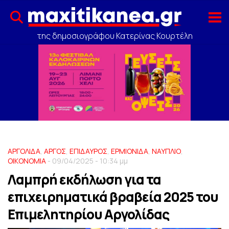
της δημοσιογράφου Κατερίνας Κουρτέλη
ΑΡΓΟΛΙΔΑ
,
ΑΡΓΟΣ
,
ΕΠΙΔΑΥΡΟΣ
,
ΕΡΜΙΟΝΙΔΑ
,
ΝΑΥΠΛΙΟ
,
ΟΙΚΟΝΟΜΙΑ
- 09/04/2025 - 10:34 μμ
Λαμπρή εκδήλωση για τα
επιχειρηματικά βραβεία 2025 του
Επιμελητηρίου Αργολίδας