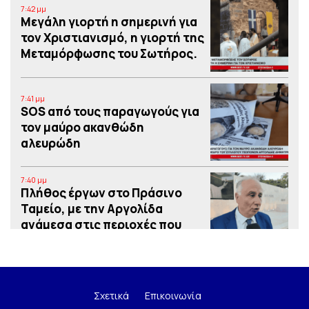
7:42 μμ
Μεγάλη γιορτή η σημερινή για
τον Χριστιανισμό, η γιορτή της
Μεταμόρφωσης του Σωτήρος.
7:41 μμ
SOS από τους παραγωγούς για
τον μαύρο ακανθώδη
αλευρώδη
7:40 μμ
Πλήθος έργων στο Πράσινο
Ταμείο, με την Αργολίδα
ανάμεσα στις περιοχές που
χρηματοδοτούνται
7:39 μμ
Yπόθεση δολοφονίας
58χρονου: Οι 2
Σχετικά
Επικοινωνία