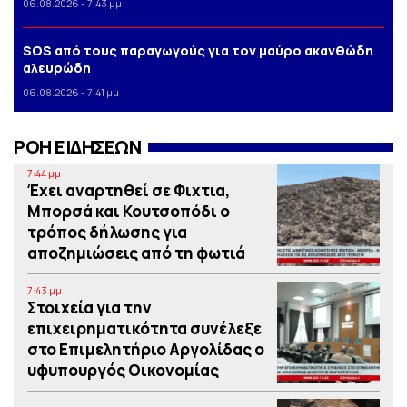
06.08.2026 - 7:43 μμ
SOS από τους παραγωγούς για τον μαύρο ακανθώδη
αλευρώδη
06.08.2026 - 7:41 μμ
ΡΟΗ ΕΙΔΗΣΕΩΝ
7:44 μμ
Έχει αναρτηθεί σε Φιχτια,
Μπορσά και Κουτσοπόδι ο
τρόπος δήλωσης για
αποζημιώσεις από τη φωτιά
7:43 μμ
Στοιχεία για την
επιχειρηματικότητα συνέλεξε
στο Επιμελητήριο Αργολίδας ο
υφυπουργός Οικονομίας