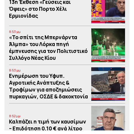
13η Έκθεση «Γεύσεις και
Όψεις» στο Πορτο Xέλι
Ερμιονίδας
8:53 μμ
«Το σπίτι της Μπερνάρντα
Άλμπα» του Λόρκα πηγή
έμπνευσης για τον Πολιτιστικό
Συλλόγο Νέας Κίου
8:53 μμ
Eνημέρωση του Υφυπ.
Αγροτικής Ανάπτυξης &
Τροφίμων για αποζημιώσεις
πυρκαγιών, ΟΣΔΕ & δακοκτονία
8:52 μμ
Καλπάζει η τιμή των καυσίμων
– Eπιδότηση 0,10 € ανά λίτρο