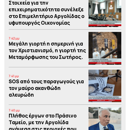
Στοιχεία για την
επιχειρηματικότητα συνέλεξε
στο Επιμελητήριο Αργολίδας ο
υφυπουργός Οικονομίας
7:42 μμ
Μεγάλη γιορτή η σημερινή για
τον Χριστιανισμό, η γιορτή της
Μεταμόρφωσης του Σωτήρος.
7:41 μμ
SOS από τους παραγωγούς για
τον μαύρο ακανθώδη
αλευρώδη
7:40 μμ
Πλήθος έργων στο Πράσινο
Ταμείο, με την Αργολίδα
ανάμεσα στις περιοχές που