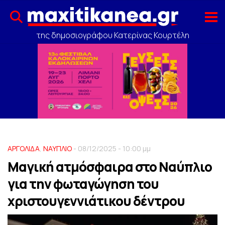
της δημοσιογράφου Κατερίνας Κουρτέλη
ΑΡΓΟΛΙΔΑ
,
ΝΑΥΠΛΙΟ
- 08/12/2025 - 10:00 μμ
Μαγική ατμόσφαιρα στο Ναύπλιο
για την φωταγώγηση του
χριστουγεννιάτικου δέντρου