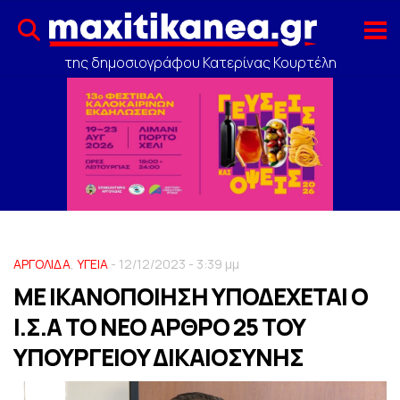
της δημοσιογράφου Κατερίνας Κουρτέλη
ΑΡΓΟΛΙΔΑ
,
ΥΓΕΙΑ
- 12/12/2023 - 3:39 μμ
ΜΕ ΙΚΑΝΟΠΟΙΗΣΗ ΥΠΟΔΕΧΕΤΑΙ Ο
Ι.Σ.Α ΤΟ ΝΕΟ ΑΡΘΡΟ 25 ΤΟΥ
ΥΠΟΥΡΓΕΙΟY ΔΙΚΑΙΟΣΥΝΗΣ