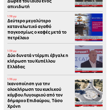
Δωρεά του ιδίου ενός
απινιδωτή
1:38 μμ
Δεύτερο μεγαλύτερο
καταναλωτικό αγαθό
παγκοσμίως ο καφές μετά το
πετρέλαιο
1:38 μμ
Δύο δυνατά ντέρμπι έβγαλε η
κλήρωση του Κυπέλλου
Ελλάδας
1:36 μμ
Iκανοποίηση για την
ολοκλήρωση του κυκλικού
κόμβου Λυγουριού από τον
δήμαρχο Επιδαύρου, Τάσο
Χρόνη