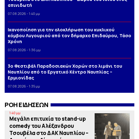
απινιδωτή
07.08.2026 - 1:40 μμ
Iκανοποίηση για την ολοκλήρωση του κυκλικού
κόμβου Λυγουριού από τον δήμαρχο Επιδαύρου, Τάσο
Χρόνη
07.08.2026 - 1:36 μμ
3o Φεστιβάλ Παραδοσιακών Χορών στο λιμάνι του
Ναυπλίου από το Εργατικό Κέντρο Ναυπλίας –
Ερμιονίδας
07.08.2026 - 1:35 μμ
ΡΟΗ ΕΙΔΗΣΕΩΝ
1:40 μμ
Μεγάλη επιτυχία το stand-up
comedy του Αλέξανδρου
Τσουβέλα στο ΔΑΚ Ναυπλίου –