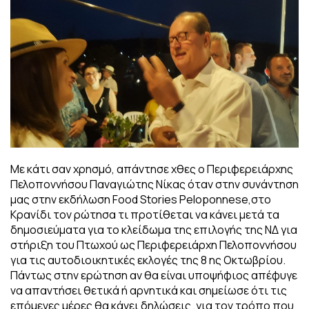
Με κάτι σαν χρησμό, απάντησε χθες ο Περιφερειάρχης
Πελοποννήσου Παναγιώτης Νίκας όταν στην συνάντηση
μας στην εκδήλωση Food Stories Peloponnese,στο
Κρανίδι τον ρώτησα τι προτίθεται να κάνει μετά τα
δημοσιεύματα για το κλείδωμα της επιλογής της ΝΔ για
στήριξη του Πτωχού ως Περιφερειάρχη Πελοποννήσου
για τις αυτοδιοικητικές εκλογές της 8 ης Οκτωβρίου.
Πάντως στην ερώτηση αν θα είναι υποψήφιος απέφυγε
να απαντήσει θετικά ή αρνητικά και σημείωσε ότι τις
επόμενες μέρες θα κάνει δηλώσεις ,για τον τρόπο που