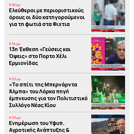
8:55 μμ
Ελεύθεροι με περιοριστικούς
όρους οι δύο κατηγορούμενοι
για τη φωτιά στα Φιχτια
8:54 μμ
13η Έκθεση «Γεύσεις και
Όψεις» στο Πορτο Xέλι
Ερμιονίδας
8:53 μμ
«Το σπίτι της Μπερνάρντα
Άλμπα» του Λόρκα πηγή
έμπνευσης για τον Πολιτιστικό
Συλλόγο Νέας Κίου
8:53 μμ
Eνημέρωση του Υφυπ.
Αγροτικής Ανάπτυξης &