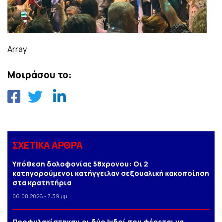
Array
Μοιράσου το:
ΣΧΕΤΙΚΑ ΑΡΘΡΑ
Yπόθεση δολοφονίας 58χρονου: Οι 2
κατηγορούμενοι κατήγγειλαν σεξουαλική κακοποίηση
στα κρατητήρια
06.08.2026 - 7:39 μμ
Προφυλακίστηκαν,οι δύο Ινδοί που φέρεται να