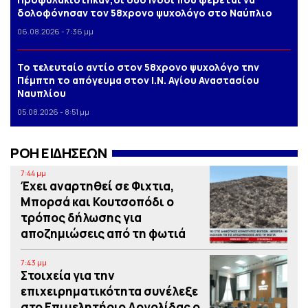
δολοφόνησαν τον 58χρονο ψυχολόγο στο Ναύπλιο
06.08.2026 - 7:36 μμ
Το τελευταίο αντίο στον 58χρονο ψυχολόγο την
Πέμπτη το απόγευμα στον Ι.Ν. Αγίου Αναστασίου
Ναυπλίου
05.08.2026 - 8:51 μμ
ΡΟΗ ΕΙΔΗΣΕΩΝ
7:44 μμ
Έχει αναρτηθεί σε Φιχτια,
Μπορσά και Κουτσοπόδι ο
τρόπος δήλωσης για
αποζημιώσεις από τη φωτιά
7:43 μμ
Στοιχεία για την
επιχειρηματικότητα συνέλεξε
στο Επιμελητήριο Αργολίδας ο