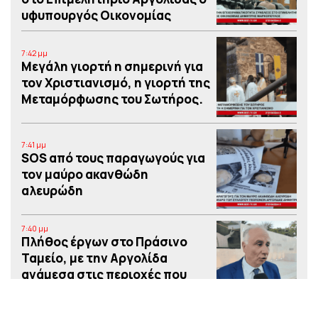
υφυπουργός Οικονομίας
7:42 μμ
Μεγάλη γιορτή η σημερινή για
τον Χριστιανισμό, η γιορτή της
Μεταμόρφωσης του Σωτήρος.
7:41 μμ
SOS από τους παραγωγούς για
τον μαύρο ακανθώδη
αλευρώδη
7:40 μμ
Πλήθος έργων στο Πράσινο
Ταμείο, με την Αργολίδα
ανάμεσα στις περιοχές που
χρηματοδοτούνται