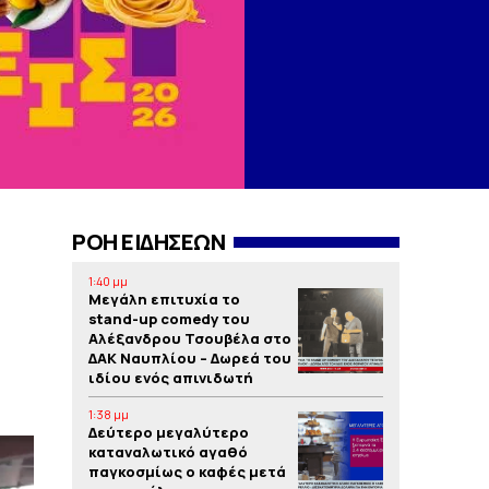
ΡΟΗ ΕΙΔΗΣΕΩΝ
1:40 μμ
Μεγάλη επιτυχία το
stand-up comedy του
Αλέξανδρου Τσουβέλα στο
ΔΑΚ Ναυπλίου – Δωρεά του
ιδίου ενός απινιδωτή
1:38 μμ
Δεύτερο μεγαλύτερο
καταναλωτικό αγαθό
παγκοσμίως ο καφές μετά