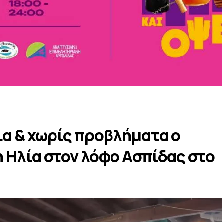
α & χωρίς προβλήματα ο
 Ηλία στον λόφο Ασπίδας στο