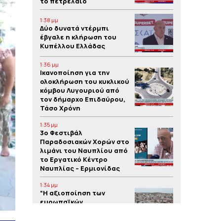
το πετρέλαιο
1:38 μμ
Δύο δυνατά ντέρμπι
έβγαλε η κλήρωση του
Κυπέλλου Ελλάδας
1:36 μμ
Iκανοποίηση για την
ολοκλήρωση του κυκλικού
κόμβου Λυγουριού από
τον δήμαρχο Επιδαύρου,
Τάσο Χρόνη
1:35 μμ
3o Φεστιβάλ
Παραδοσιακών Χορών στο
λιμάνι του Ναυπλίου από
το Εργατικό Κέντρο
Ναυπλίας – Ερμιονίδας
1:34 μμ
“Η αξιοποίηση των
ευρωπαϊκών
προγραμμάτων συμβάλλει
στην υλοποίηση έργων