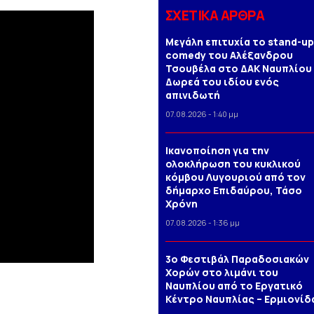
ΣΧΕΤΙΚΑ ΑΡΘΡΑ
Μεγάλη επιτυχία το stand-up
comedy του Αλέξανδρου
Τσουβέλα στο ΔΑΚ Ναυπλίου 
Δωρεά του ιδίου ενός
απινιδωτή
07.08.2026 - 1:40 μμ
Iκανοποίηση για την
ολοκλήρωση του κυκλικού
κόμβου Λυγουριού από τον
δήμαρχο Επιδαύρου, Τάσο
Χρόνη
07.08.2026 - 1:36 μμ
3o Φεστιβάλ Παραδοσιακών
Χορών στο λιμάνι του
Ναυπλίου από το Εργατικό
Κέντρο Ναυπλίας – Ερμιονίδ