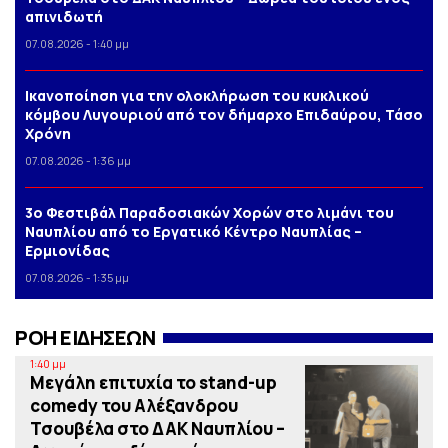
απινιδωτή
07.08.2026 - 1:40 μμ
Iκανοποίηση για την ολοκλήρωση του κυκλικού
κόμβου Λυγουριού από τον δήμαρχο Επιδαύρου, Τάσο
Χρόνη
07.08.2026 - 1:36 μμ
3o Φεστιβάλ Παραδοσιακών Χορών στο λιμάνι του
Ναυπλίου από το Εργατικό Κέντρο Ναυπλίας –
Ερμιονίδας
07.08.2026 - 1:35 μμ
ΡΟΗ ΕΙΔΗΣΕΩΝ
1:40 μμ
Μεγάλη επιτυχία το stand-up
comedy του Αλέξανδρου
Τσουβέλα στο ΔΑΚ Ναυπλίου –