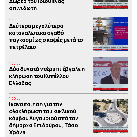
Δωρεά του ιδίου ενός
απινιδωτή
1:38 μμ
Δεύτερο μεγαλύτερο
καταναλωτικό αγαθό
παγκοσμίως ο καφές μετά το
πετρέλαιο
1:38 μμ
Δύο δυνατά ντέρμπι έβγαλε η
κλήρωση του Κυπέλλου
Ελλάδας
1:36 μμ
Iκανοποίηση για την
ολοκλήρωση του κυκλικού
κόμβου Λυγουριού από τον
δήμαρχο Επιδαύρου, Τάσο
Χρόνη