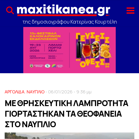
της δημοσιογράφου Κατερίνας Κουρτέλη
ΑΡΓΟΛΙΔΑ
,
ΝΑΥΠΛΙΟ
- 06/01/2026 - 9:36 μμ
ΜΕ ΘΡΗΣΚΕΥΤΙΚΗ ΛΑΜΠΡΟΤΗΤΑ
ΓΙΟΡΤΑΣΤΗΚΑΝ ΤΑ ΘΕΟΦΑΝΕΙΑ
ΣΤΟ ΝΑΥΠΛΙΟ