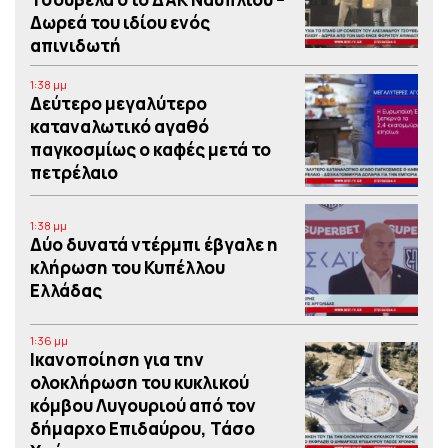
Δωρεά του ιδίου ενός
απινιδωτή
1:38 μμ
Δεύτερο μεγαλύτερο
καταναλωτικό αγαθό
παγκοσμίως ο καφές μετά το
πετρέλαιο
1:38 μμ
Δύο δυνατά ντέρμπι έβγαλε η
κλήρωση του Κυπέλλου
Ελλάδας
1:36 μμ
Iκανοποίηση για την
ολοκλήρωση του κυκλικού
κόμβου Λυγουριού από τον
δήμαρχο Επιδαύρου, Τάσο