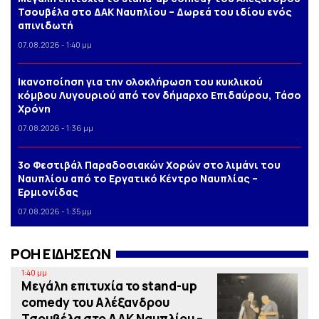
Τσουβέλα στο ΔΑΚ Ναυπλίου – Δωρεά του ιδίου ενός
απινιδωτή
07.08.2026 - 1:40 μμ
Iκανοποίηση για την ολοκλήρωση του κυκλικού
κόμβου Λυγουριού από τον δήμαρχο Επιδαύρου, Τάσο
Χρόνη
07.08.2026 - 1:36 μμ
3o Φεστιβάλ Παραδοσιακών Χορών στο λιμάνι του
Ναυπλίου από το Εργατικό Κέντρο Ναυπλίας –
Ερμιονίδας
07.08.2026 - 1:35 μμ
ΡΟΗ ΕΙΔΗΣΕΩΝ
1:40 μμ
Μεγάλη επιτυχία το stand-up
comedy του Αλέξανδρου
Τσουβέλα στο ΔΑΚ Ναυπλίου –