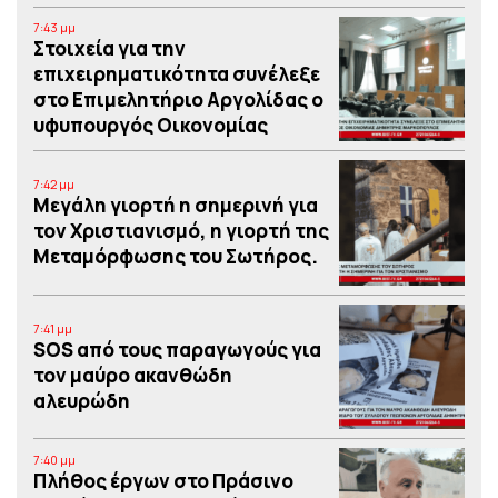
7:43 μμ
Στοιχεία για την
επιχειρηματικότητα συνέλεξε
στο Επιμελητήριο Αργολίδας ο
υφυπουργός Οικονομίας
7:42 μμ
Μεγάλη γιορτή η σημερινή για
τον Χριστιανισμό, η γιορτή της
Μεταμόρφωσης του Σωτήρος.
7:41 μμ
SOS από τους παραγωγούς για
τον μαύρο ακανθώδη
αλευρώδη
7:40 μμ
Πλήθος έργων στο Πράσινο